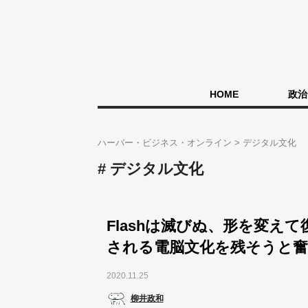
HOME
政治
ハーバー・ビジネス・オンライン
デジタル文化
デジタル文化
Flashは滅びぬ、形を変え
される電脳文化を残そうと奮
2020.11.25
柳井政和