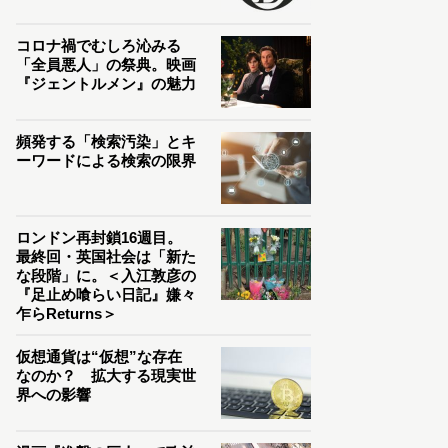
コロナ禍でむしろ沁みる
「全員悪人」の祭典。映画
『ジェントルメン』の魅力
頻発する「検索汚染」とキ
ーワードによる検索の限界
ロンドン再封鎖16週目。
最終回・英国社会は「新た
な段階」に。＜入江敦彦の
『足止め喰らい日記』嫌々
乍らReturns＞
仮想通貨は“仮想”な存在
なのか？ 拡大する現実世
界への影響