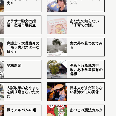
史＞
ンス
アラサー独女の婚
あなたの知らない
活・恋活市場調査
「子育ての話」
弁護士・大貫憲介の
窓の外を見つめてみ
「モラ夫バスターな
る
日々」
闇株新聞
歪められる地方行
政。ある学童保育の
危機
入試改革のあやまち
日本人がまだ知らな
を繰り返さないため
い香港デモの実像
に
戦うアルバム40選
あべこべ憲法カルタ