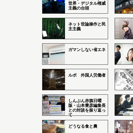
世界・デジタル権威
主義の台頭
ネット世論操作と民
主主義
ガマンしない省エネ
ルポ 外国人労働者
しんぶん赤旗日曜
版・山本豊彦編集長
との対談を振り返っ
て
どうなる食と農