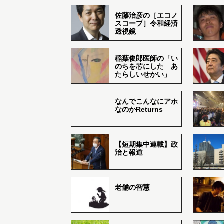
佐藤治彦の［エコノ
スコープ］令和経済
透視鏡
稲葉俊郎医師の「い
のちを芯にした あ
たらしいせかい」
なんでこんなにアホ
なのかReturns
【短期集中連載】政
治と報道
老舗の智慧