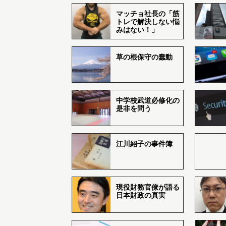
マッチョ社長の「筋
トレで解決しない悩
みはない！」
草の根保守の蠢動
中学校武道必修化の
是非を問う
江川紹子の事件簿
現役財務官僚が語る
日本財政の真実