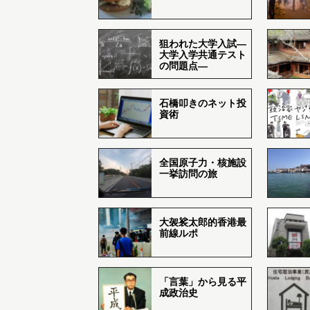
狙われた大学入試―
大学入学共通テスト
の問題点―
石橋叩きのネット投
資術
全国原子力・核施設
一挙訪問の旅
大袈裟太郎的香港最
前線ルポ
「言葉」から見る平
成政治史