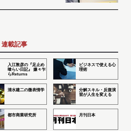
連載記事
入江敦彦の『足止め
ビジネスで使える心
喰らい日記』 嫌々乍
理術
らReturns
清水建二の微表情学
分解スキル・反復演
習が人生を変える
都市商業研究所
月刊日本