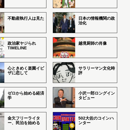
不動産執行人は見た
日本の情報機関の政
治化
政治家ヤジられ
越境厨師の肖像
TIMELINE
心ときめく楽園イビ
サラリーマン文化時
ザに恋して
評
ゼロから始める経済
小沢一郎ロングイン
学
タビュー
金欠フリーライタ
502大佐のコインハ
ー、民泊を始める
ンター