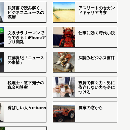
決算書で読み解く、
アスリートのセカン
ビジネスニュースの
ドキャリア考察
深層
文系サラリーマンで
仕事に効く時代小説
もできる！iPhoneア
プリ開発
江藤貴紀「ニュース
深読みビジネス書評
の事情」
税理士・道下知子の
投資で稼ぐ力～男に
税金相談室
依存しない力を身に
つける
香ばしい人々returns
農家の窓から