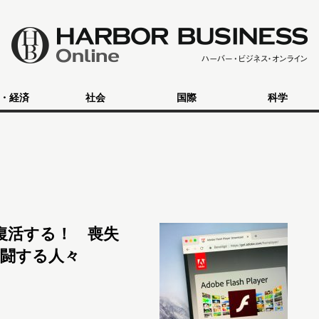
・経済
社会
国際
科学
て復活する！ 喪失
闘する人々