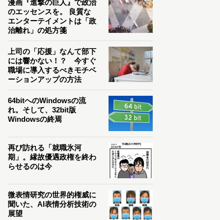
漫画『進撃の巨人』で政治
のエッセンスを。 良質な
エンターテイメントは「政
治離れ」の処方箋
上司の「応援」なんて部下
には響かない！？ 今すぐ
職場に導入するべきモチベ
ーションアップの方法
64bitへのWindowsの流
れ。そして、32bit版
Windowsの終焉
再び訪れる「就職氷河
期」。縁故優遇政権を終わ
らせるのは今
微表情研究の世界的権威に
聞いた、AI表情分析技術の
展望