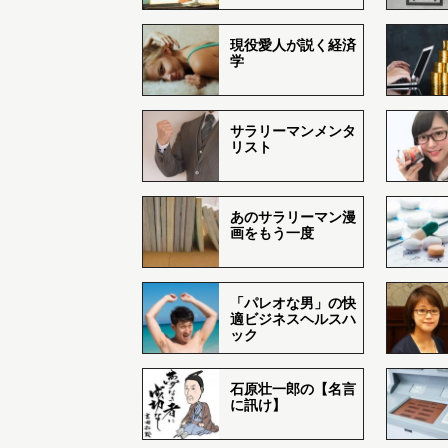
現役愛人が説く経済
学
サラリーマンメンタ
リスト
あのサラリーマン漫
画をもう一度
「パレオな男」の快
適ビジネスヘルスハ
ック
石原壮一郎の【名言
に訊け】