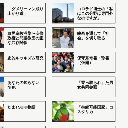
「ダメリーマン成り
コロラド博士の「私
上がり道」
はこの分野は専門外
なのですが」
政界宗教汚染〜安倍
映画を通して「社
政権と問題教団の歪
会」を切り取る
な共存関係
史的ルッキズム研究
保守系奇書・珍書
（仮題）
あなたの知らない
「乗っ取られ」た男
NHK
女共同参画
たまTSUKI物語
「持続可能国家」コ
スタリカ