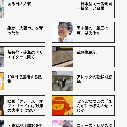
ある日の入管
「日本型同一労働同
一賃金」と貧困
誰が「大阪市」を守
田中優の「第三の
ったか
道」はあるか
新時代・令和のクリ
裁判傍聴記
エイターに聞く
100日で崩壊する政
アレックの朝鮮回顧
権
録
映画『グレース・オ
ぼうごなつこの「ま
ブ・ゴッド』は対岸
んがにっぽんのせい
の火事ではない
じか」
＜東京地下鉄100年
ニュース・レジスタ