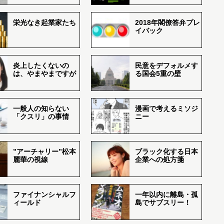
栄光なき起業家たち
2018年閣僚答弁プレ
イバック
炎上したくないの
民意をデフォルメす
は、やまやまですが
る国会5重の壁
一般人の知らない
漫画で考えるミソジ
「クスリ」の事情
ニー
”アーチャリー”松本
ブラック化する日本
麗華の視線
企業への処方箋
ファイナンシャルフ
一年以内に離島・孤
ィールド
島でサブスリー！