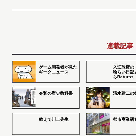
連載記事
ゲーム開発者が見た
入江敦彦の
ギークニュース
喰らい日記
らReturns
令和の歴史教科書
清水建二の
教えて川上先生
都市商業研