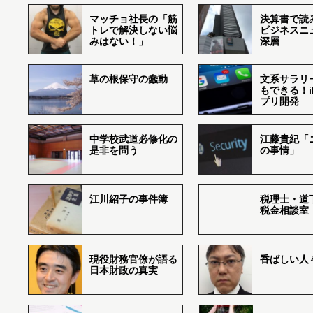
マッチョ社長の「筋
決算書で読
トレで解決しない悩
ビジネスニ
みはない！」
深層
草の根保守の蠢動
文系サラリ
もできる！i
プリ開発
中学校武道必修化の
江藤貴紀「
是非を問う
の事情」
江川紹子の事件簿
税理士・道
税金相談室
現役財務官僚が語る
香ばしい人々r
日本財政の真実