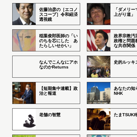
佐藤治彦の［エコノ
「ダメリー
スコープ］令和経済
上がり道」
透視鏡
稲葉俊郎医師の「い
政界宗教汚
のちを芯にした あ
政権と問題
たらしいせかい」
な共存関係
なんでこんなにアホ
史的ルッキ
なのかReturns
【短期集中連載】政
あなたの知
治と報道
NHK
老舗の智慧
たまTSUK