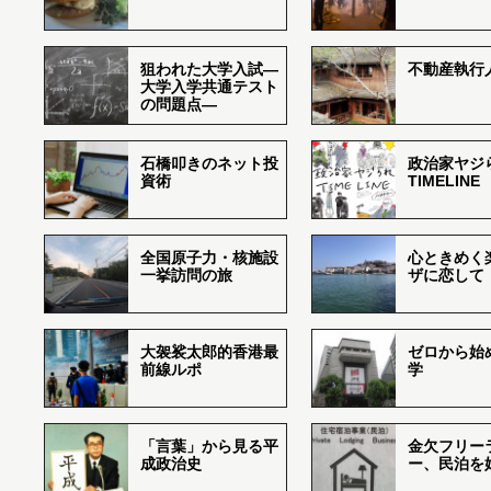
狙われた大学入試―
不動産執行
大学入学共通テスト
の問題点―
石橋叩きのネット投
政治家ヤジ
資術
TIMELINE
全国原子力・核施設
心ときめく
一挙訪問の旅
ザに恋して
大袈裟太郎的香港最
ゼロから始
前線ルポ
学
「言葉」から見る平
金欠フリー
成政治史
ー、民泊を