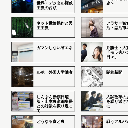
世界・デジタル権威
史＞
主義の台頭
ネット世論操作と民
アラサー独
主主義
活・恋活市
ガマンしない省エネ
弁護士・大
「モラ夫バ
日々」
ルポ 外国人労働者
闇株新聞
しんぶん赤旗日曜
入試改革の
版・山本豊彦編集長
を繰り返さ
との対談を振り返っ
に
て
どうなる食と農
戦うアルバム