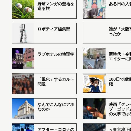
野球マンガの聖地を
ある日の入
巡る旅
ロボティア編集部
誰が「大阪
ったか
ラブホテルの地理学
新時代・令
エイターに
「風化」するカルト
100日で崩
問題
権
なんでこんなにアホ
映画『グレ
なのか
ブ・ゴッド
の火事では
アフター・コロナの
＜東京地下鉄