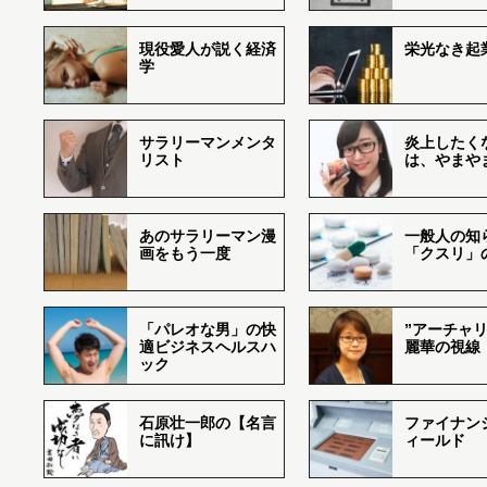
現役愛人が説く経済
栄光なき起
学
サラリーマンメンタ
炎上したく
リスト
は、やまや
あのサラリーマン漫
一般人の知
画をもう一度
「クスリ」
「パレオな男」の快
”アーチャリ
適ビジネスヘルスハ
麗華の視線
ック
石原壮一郎の【名言
ファイナン
に訊け】
ィールド