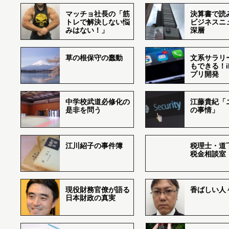
マッチョ社長の「筋
決算書で読
トレで解決しない悩
ビジネスニ
みはない！」
深層
草の根保守の蠢動
文系サラリ
もできる！i
プリ開発
中学校武道必修化の
江藤貴紀「
是非を問う
の事情」
江川紹子の事件簿
税理士・道
税金相談室
現役財務官僚が語る
香ばしい人々r
日本財政の真実