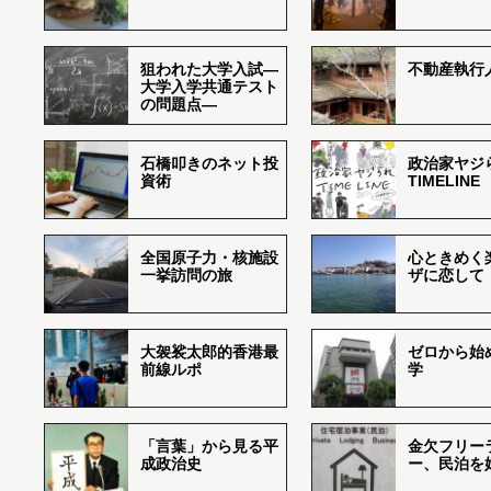
狙われた大学入試―
不動産執行
大学入学共通テスト
の問題点―
石橋叩きのネット投
政治家ヤジ
資術
TIMELINE
全国原子力・核施設
心ときめく
一挙訪問の旅
ザに恋して
大袈裟太郎的香港最
ゼロから始
前線ルポ
学
「言葉」から見る平
金欠フリー
成政治史
ー、民泊を