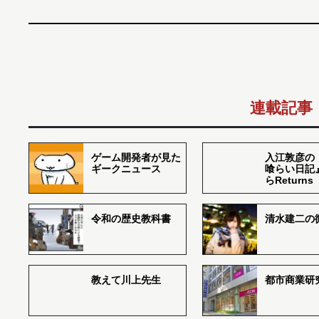
連載記事
ゲーム開発者が見た
入江敦彦の
ギークニュース
喰らい日記
らReturns
令和の歴史教科書
清水建二の
教えて川上先生
都市商業研