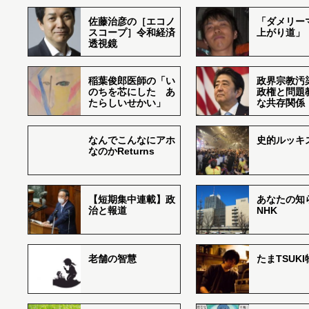
佐藤治彦の［エコノ
「ダメリー
スコープ］令和経済
上がり道」
透視鏡
稲葉俊郎医師の「い
政界宗教汚
のちを芯にした あ
政権と問題
たらしいせかい」
な共存関係
なんでこんなにアホ
史的ルッキ
なのかReturns
【短期集中連載】政
あなたの知
治と報道
NHK
老舗の智慧
たまTSUK