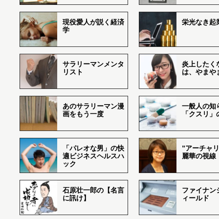
現役愛人が説く経済
栄光なき起
学
サラリーマンメンタ
炎上したく
リスト
は、やまや
あのサラリーマン漫
一般人の知
画をもう一度
「クスリ」
「パレオな男」の快
”アーチャリ
適ビジネスヘルスハ
麗華の視線
ック
石原壮一郎の【名言
ファイナン
に訊け】
ィールド