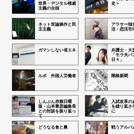
世界・デジタル権威
史＞
主義の台頭
ネット世論操作と民
アラサー独
主主義
活・恋活市
ガマンしない省エネ
弁護士・大
「モラ夫バ
日々」
ルポ 外国人労働者
闇株新聞
しんぶん赤旗日曜
入試改革の
版・山本豊彦編集長
を繰り返さ
との対談を振り返っ
に
て
どうなる食と農
戦うアルバム