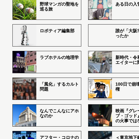
野球マンガの聖地を
ある日の入
巡る旅
ロボティア編集部
誰が「大阪
ったか
ラブホテルの地理学
新時代・令
エイターに
「風化」するカルト
100日で崩
問題
権
なんでこんなにアホ
映画『グレ
なのか
ブ・ゴッド
の火事では
アフター・コロナの
＜東京地下鉄