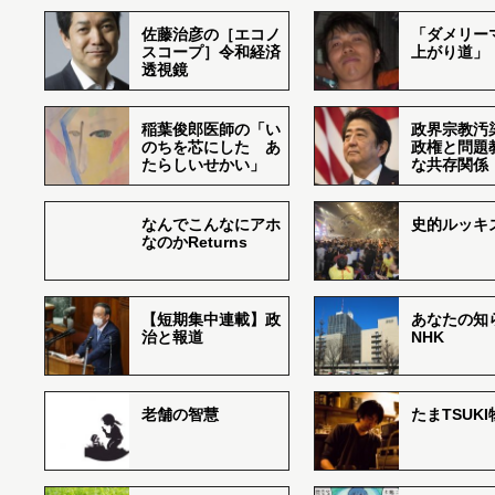
佐藤治彦の［エコノ
「ダメリー
スコープ］令和経済
上がり道」
透視鏡
稲葉俊郎医師の「い
政界宗教汚
のちを芯にした あ
政権と問題
たらしいせかい」
な共存関係
なんでこんなにアホ
史的ルッキ
なのかReturns
【短期集中連載】政
あなたの知
治と報道
NHK
老舗の智慧
たまTSUK