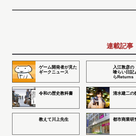
連載記事
ゲーム開発者が見た
入江敦彦の
ギークニュース
喰らい日記
らReturns
令和の歴史教科書
清水建二の
教えて川上先生
都市商業研