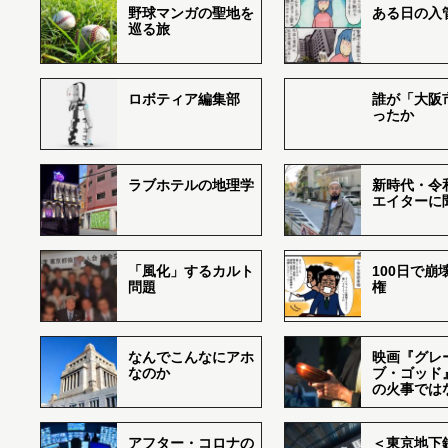
野球マンガの聖地を
ある日の入
巡る旅
ロボティア編集部
誰が「大阪
ったか
ラブホテルの地理学
新時代・令
エイターに
「風化」するカルト
100日で崩
問題
権
なんでこんなにアホ
映画『グレ
なのか
ブ・ゴッド
の火事では
アフター・コロナの
＜東京地下鉄