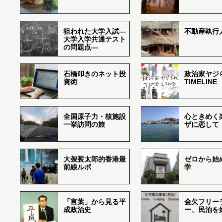
狙われた大学入試―
不動産執行
大学入学共通テスト
の問題点―
石橋叩きのネット投
政治家ヤジ
資術
TIMELINE
全国原子力・核施設
心ときめく
一挙訪問の旅
ザに恋して
大袈裟太郎的香港最
ゼロから始
前線ルポ
学
「言葉」から見る平
金欠フリー
成政治史
ー、民泊を