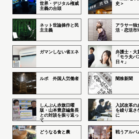
世界・デジタル権威
史＞
主義の台頭
ネット世論操作と民
アラサー独
主主義
活・恋活市
ガマンしない省エネ
弁護士・大
「モラ夫バ
日々」
ルポ 外国人労働者
闇株新聞
しんぶん赤旗日曜
入試改革の
版・山本豊彦編集長
を繰り返さ
との対談を振り返っ
に
て
どうなる食と農
戦うアルバム