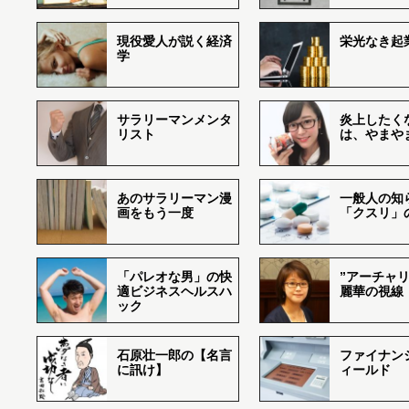
現役愛人が説く経済
栄光なき起
学
サラリーマンメンタ
炎上したく
リスト
は、やまや
あのサラリーマン漫
一般人の知
画をもう一度
「クスリ」
「パレオな男」の快
”アーチャリ
適ビジネスヘルスハ
麗華の視線
ック
石原壮一郎の【名言
ファイナン
に訊け】
ィールド