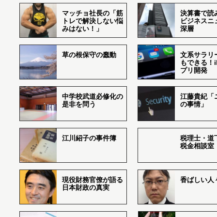
マッチョ社長の「筋
決算書で読
トレで解決しない悩
ビジネスニ
みはない！」
深層
草の根保守の蠢動
文系サラリ
もできる！i
プリ開発
中学校武道必修化の
江藤貴紀「
是非を問う
の事情」
江川紹子の事件簿
税理士・道
税金相談室
現役財務官僚が語る
香ばしい人々r
日本財政の真実