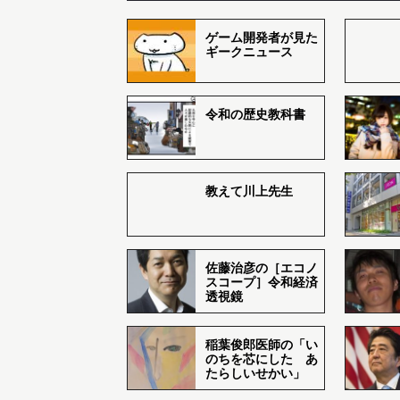
ゲーム開発者が見た
ギークニュース
令和の歴史教科書
教えて川上先生
佐藤治彦の［エコノ
スコープ］令和経済
透視鏡
稲葉俊郎医師の「い
のちを芯にした あ
たらしいせかい」