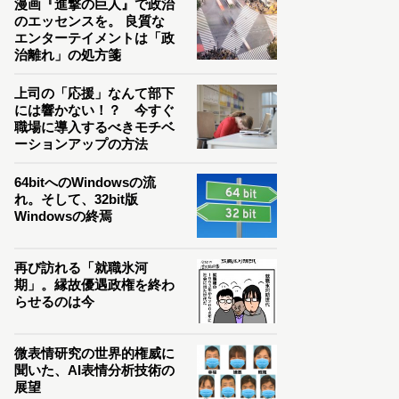
漫画『進撃の巨人』で政治
のエッセンスを。 良質な
エンターテイメントは「政
治離れ」の処方箋
上司の「応援」なんて部下
には響かない！？ 今すぐ
職場に導入するべきモチベ
ーションアップの方法
64bitへのWindowsの流
れ。そして、32bit版
Windowsの終焉
再び訪れる「就職氷河
期」。縁故優遇政権を終わ
らせるのは今
微表情研究の世界的権威に
聞いた、AI表情分析技術の
展望