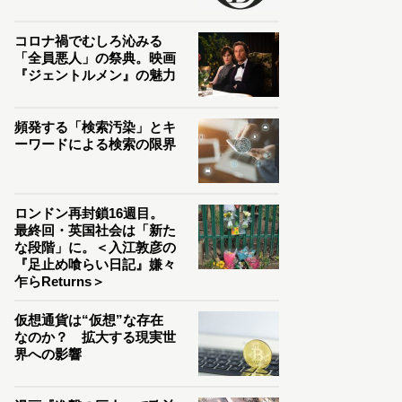
コロナ禍でむしろ沁みる
「全員悪人」の祭典。映画
『ジェントルメン』の魅力
頻発する「検索汚染」とキ
ーワードによる検索の限界
ロンドン再封鎖16週目。
最終回・英国社会は「新た
な段階」に。＜入江敦彦の
『足止め喰らい日記』嫌々
乍らReturns＞
仮想通貨は“仮想”な存在
なのか？ 拡大する現実世
界への影響