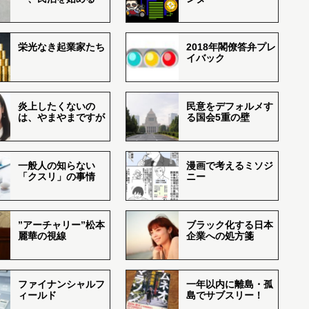
栄光なき起業家たち
2018年閣僚答弁プレ
イバック
炎上したくないの
民意をデフォルメす
は、やまやまですが
る国会5重の壁
一般人の知らない
漫画で考えるミソジ
「クスリ」の事情
ニー
”アーチャリー”松本
ブラック化する日本
麗華の視線
企業への処方箋
ファイナンシャルフ
一年以内に離島・孤
ィールド
島でサブスリー！