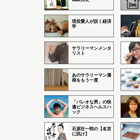
現役愛人が説く経済
学
サラリーマンメンタ
リスト
あのサラリーマン漫
画をもう一度
「パレオな男」の快
適ビジネスヘルスハ
ック
石原壮一郎の【名言
に訊け】