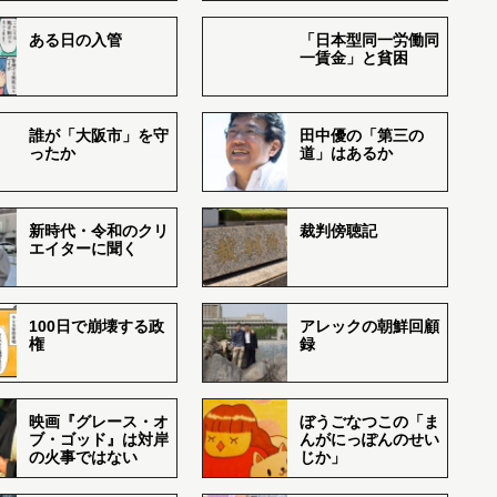
ある日の入管
「日本型同一労働同
一賃金」と貧困
誰が「大阪市」を守
田中優の「第三の
ったか
道」はあるか
新時代・令和のクリ
裁判傍聴記
エイターに聞く
100日で崩壊する政
アレックの朝鮮回顧
権
録
映画『グレース・オ
ぼうごなつこの「ま
ブ・ゴッド』は対岸
んがにっぽんのせい
の火事ではない
じか」