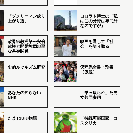
「ダメリーマン成り
コロラド博士の「私
上がり道」
はこの分野は専門外
なのですが」
政界宗教汚染〜安倍
映画を通して「社
政権と問題教団の歪
会」を切り取る
な共存関係
史的ルッキズム研究
保守系奇書・珍書
（仮題）
あなたの知らない
「乗っ取られ」た男
NHK
女共同参画
たまTSUKI物語
「持続可能国家」コ
スタリカ