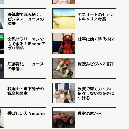
決算書で読み解く、
アスリートのセカン
ビジネスニュースの
ドキャリア考察
深層
文系サラリーマンで
仕事に効く時代小説
もできる！iPhoneア
プリ開発
江藤貴紀「ニュース
深読みビジネス書評
の事情」
税理士・道下知子の
投資で稼ぐ力～男に
税金相談室
依存しない力を身に
つける
香ばしい人々returns
農家の窓から