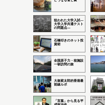
どうなる食と農
狙われた大学入試―
大学入学共通テスト
の問題点―
石橋叩きのネット投
資術
全国原子力・核施設
一挙訪問の旅
大袈裟太郎的香港最
前線ルポ
「言葉」から見る平
成政治史