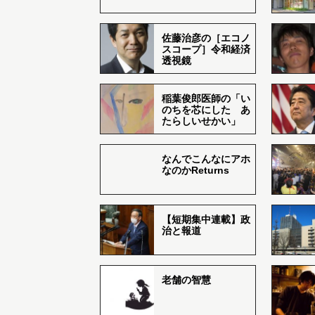
佐藤治彦の［エコノ
スコープ］令和経済
透視鏡
稲葉俊郎医師の「い
のちを芯にした あ
たらしいせかい」
なんでこんなにアホ
なのかReturns
【短期集中連載】政
治と報道
老舗の智慧