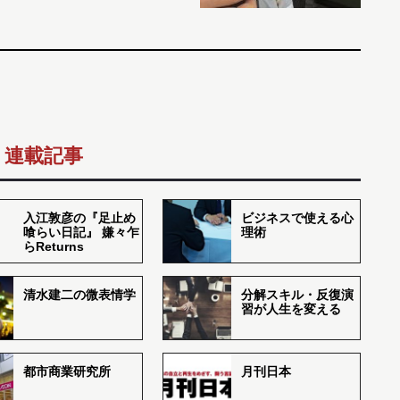
連載記事
入江敦彦の『足止め
ビジネスで使える心
喰らい日記』 嫌々乍
理術
らReturns
清水建二の微表情学
分解スキル・反復演
習が人生を変える
都市商業研究所
月刊日本