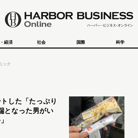
・経済
社会
国際
科学
ニック
ートした「たっぷり
端となった男がい
ル」