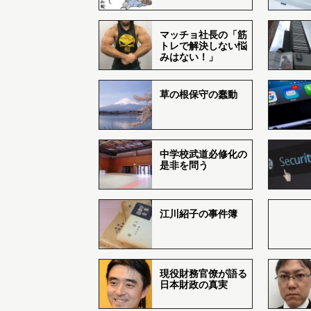
マッチョ社長の「筋
トレで解決しない悩
みはない！」
草の根保守の蠢動
中学校武道必修化の
是非を問う
江川紹子の事件簿
現役財務官僚が語る
日本財政の真実