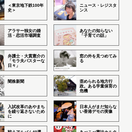
＜東京地下鉄100年
ニュース・レジスタ
史＞
ンス
アラサー独女の婚
あなたの知らない
活・恋活市場調査
「子育ての話」
弁護士・大貫憲介の
窓の外を見つめてみ
「モラ夫バスターな
る
日々」
闇株新聞
歪められる地方行
政。ある学童保育の
危機
入試改革のあやまち
日本人がまだ知らな
を繰り返さないため
い香港デモの実像
に