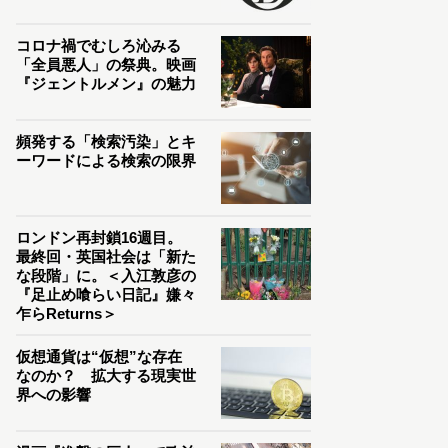
コロナ禍でむしろ沁みる
「全員悪人」の祭典。映画
『ジェントルメン』の魅力
頻発する「検索汚染」とキ
ーワードによる検索の限界
ロンドン再封鎖16週目。
最終回・英国社会は「新た
な段階」に。＜入江敦彦の
『足止め喰らい日記』嫌々
乍らReturns＞
仮想通貨は“仮想”な存在
なのか？ 拡大する現実世
界への影響