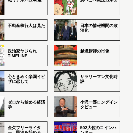
戦うアルバム40選
あべこべ憲法カルタ
不動産執行人は見た
日本の情報機関の政
治化
政治家ヤジられ
越境厨師の肖像
TIMELINE
心ときめく楽園イビ
サラリーマン文化時
ザに恋して
評
ゼロから始める経済
小沢一郎ロングイン
学
タビュー
金欠フリーライタ
502大佐のコインハ
ー、民泊を始める
ンター