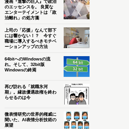
漫画『進撃の巨人』で政治
のエッセンスを。 良質な
エンターテイメントは「政
治離れ」の処方箋
上司の「応援」なんて部下
には響かない！？ 今すぐ
職場に導入するべきモチベ
ーションアップの方法
64bitへのWindowsの流
れ。そして、32bit版
Windowsの終焉
再び訪れる「就職氷河
期」。縁故優遇政権を終わ
らせるのは今
微表情研究の世界的権威に
聞いた、AI表情分析技術の
展望