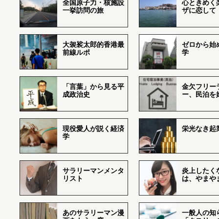
全国原子力・核施設
心ときめく
一挙訪問の旅
ザに恋して
大袈裟太郎的香港最
ゼロから始
前線ルポ
学
「言葉」から見る平
金欠フリー
成政治史
ー、民泊を
現役愛人が説く経済
栄光なき起
学
サラリーマンメンタ
炎上したく
リスト
は、やまや
あのサラリーマン漫
一般人の知