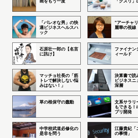
画をもう一度
「クスリ」
「パレオな男」の快
”アーチャリ
適ビジネスヘルスハ
麗華の視線
ック
石原壮一郎の【名言
ファイナン
に訊け】
ィールド
マッチョ社長の「筋
決算書で読
トレで解決しない悩
ビジネスニ
みはない！」
深層
草の根保守の蠢動
文系サラリ
もできる！i
プリ開発
中学校武道必修化の
江藤貴紀「
是非を問う
の事情」