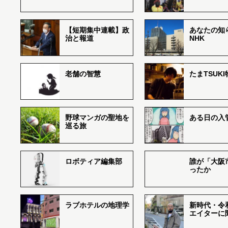
【短期集中連載】政
あなたの知
治と報道
NHK
老舗の智慧
たまTSUK
野球マンガの聖地を
ある日の入
巡る旅
ロボティア編集部
誰が「大阪
ったか
ラブホテルの地理学
新時代・令
エイターに