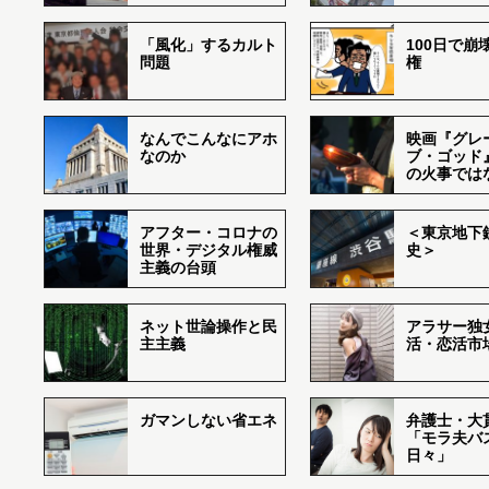
「風化」するカルト
100日で崩
問題
権
なんでこんなにアホ
映画『グレ
なのか
ブ・ゴッド
の火事では
アフター・コロナの
＜東京地下鉄
世界・デジタル権威
史＞
主義の台頭
ネット世論操作と民
アラサー独
主主義
活・恋活市
ガマンしない省エネ
弁護士・大
「モラ夫バ
日々」