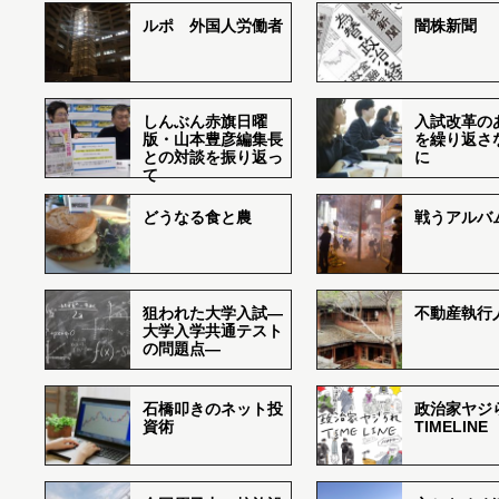
ルポ 外国人労働者
闇株新聞
しんぶん赤旗日曜
入試改革の
版・山本豊彦編集長
を繰り返さ
との対談を振り返っ
に
て
どうなる食と農
戦うアルバム
狙われた大学入試―
不動産執行
大学入学共通テスト
の問題点―
石橋叩きのネット投
政治家ヤジ
資術
TIMELINE