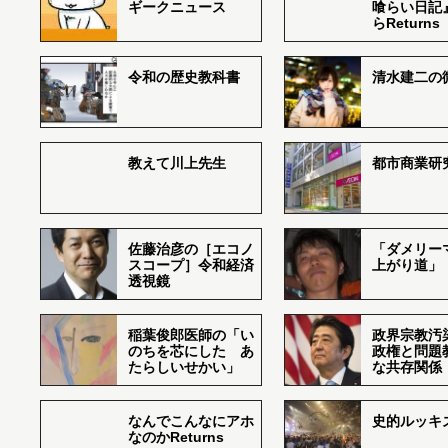
ギークニュース
喰らい日記
らReturns
令和の歴史教科書
清水建二の
教えて川上先生
都市商業研
佐藤治彦の［エコノ
「ダメリー
スコープ］令和経済
上がり道」
透視鏡
稲葉俊郎医師の「い
政界宗教汚
のちを芯にした あ
政権と問題
たらしいせかい」
な共存関係
なんでこんなにアホ
史的ルッキ
なのかReturns