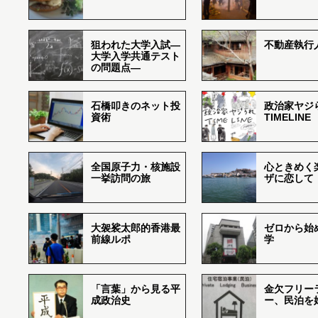
狙われた大学入試―
不動産執行
大学入学共通テスト
の問題点―
石橋叩きのネット投
政治家ヤジ
資術
TIMELINE
全国原子力・核施設
心ときめく
一挙訪問の旅
ザに恋して
大袈裟太郎的香港最
ゼロから始
前線ルポ
学
「言葉」から見る平
金欠フリー
成政治史
ー、民泊を