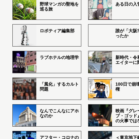
野球マンガの聖地を
ある日の入
巡る旅
ロボティア編集部
誰が「大阪
ったか
ラブホテルの地理学
新時代・令
エイターに
「風化」するカルト
100日で崩
問題
権
なんでこんなにアホ
映画『グレ
なのか
ブ・ゴッド
の火事では
アフター・コロナの
＜東京地下鉄