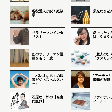
現役愛人が説く経済
栄光なき起
学
サラリーマンメンタ
炎上したく
リスト
は、やまや
あのサラリーマン漫
一般人の知
画をもう一度
「クスリ」
「パレオな男」の快
”アーチャリ
適ビジネスヘルスハ
麗華の視線
ック
石原壮一郎の【名言
ファイナン
に訊け】
ィールド