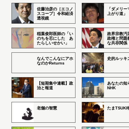
佐藤治彦の［エコノ
「ダメリー
スコープ］令和経済
上がり道」
透視鏡
稲葉俊郎医師の「い
政界宗教汚
のちを芯にした あ
政権と問題
たらしいせかい」
な共存関係
なんでこんなにアホ
史的ルッキ
なのかReturns
【短期集中連載】政
あなたの知
治と報道
NHK
老舗の智慧
たまTSUK