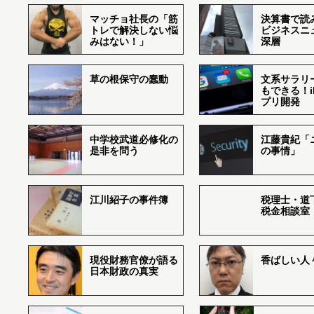
マッチョ社長の「筋
決算書で読
トレで解決しない悩
ビジネスニ
みはない！」
深層
草の根保守の蠢動
文系サラリ
もできる！i
プリ開発
中学校武道必修化の
江藤貴紀「
是非を問う
の事情」
江川紹子の事件簿
税理士・道
税金相談室
現役財務官僚が語る
香ばしい人々r
日本財政の真実