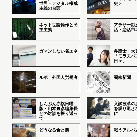
世界・デジタル権威
史＞
主義の台頭
ネット世論操作と民
アラサー独
主主義
活・恋活市
ガマンしない省エネ
弁護士・大
「モラ夫バ
日々」
ルポ 外国人労働者
闇株新聞
しんぶん赤旗日曜
入試改革の
版・山本豊彦編集長
を繰り返さ
との対談を振り返っ
に
て
どうなる食と農
戦うアルバム