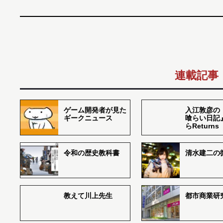
連載記事
ゲーム開発者が見た
入江敦彦の
ギークニュース
喰らい日記
らReturns
令和の歴史教科書
清水建二の
教えて川上先生
都市商業研