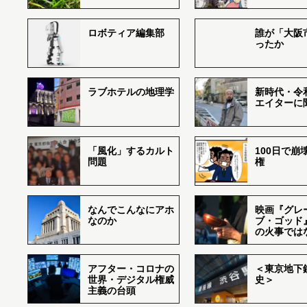
ロボティア編集部
誰が「大阪
ったか
ラブホテルの地理学
新時代・令
エイターに
「風化」するカルト
100日で崩
問題
権
なんでこんなにアホ
映画『グレ
なのか
ブ・ゴッド
の火事では
アフター・コロナの
＜東京地下鉄
世界・デジタル権威
史＞
主義の台頭