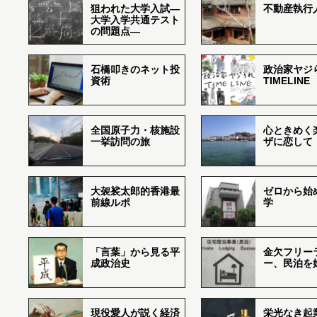
狙われた大学入試―
不動産執行
大学入学共通テスト
の問題点―
石橋叩きのネット投
政治家ヤジ
資術
TIMELINE
全国原子力・核施設
心ときめく
一挙訪問の旅
ザに恋して
大袈裟太郎的香港最
ゼロから始
前線ルポ
学
「言葉」から見る平
金欠フリー
成政治史
ー、民泊を
現役愛人が説く経済
栄光なき起