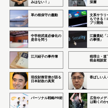
みはない！」
深層
草の根保守の蠢動
文系サラリ
もできる！i
プリ開発
中学校武道必修化の
江藤貴紀「
是非を問う
の事情」
江川紹子の事件簿
税理士・道
税金相談室
現役財務官僚が語る
香ばしい人々r
日本財政の真実
パーソナル戦略PR術
広告やメデ
は動くのか