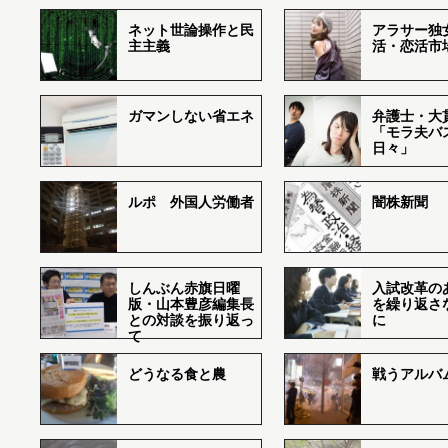
ネット世論操作と民
アラサー独
主主義
活・恋活市
ガマンしない省エネ
弁護士・大
「モラ夫バ
日々」
ルポ 外国人労働者
闇株新聞
しんぶん赤旗日曜
入試改革の
版・山本豊彦編集長
を繰り返さ
との対談を振り返っ
に
て
どうなる食と農
戦うアルバム