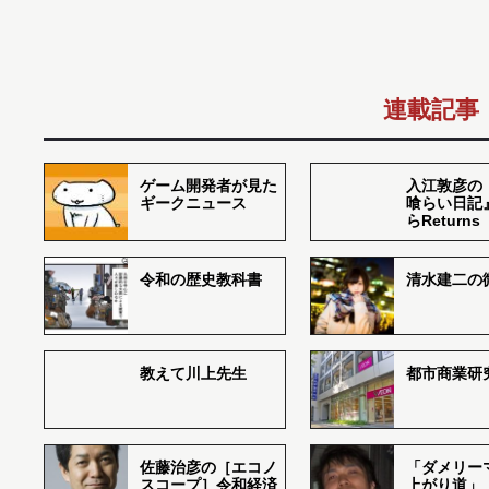
連載記事
ゲーム開発者が見た
入江敦彦の
ギークニュース
喰らい日記
らReturns
令和の歴史教科書
清水建二の
教えて川上先生
都市商業研
佐藤治彦の［エコノ
「ダメリー
スコープ］令和経済
上がり道」