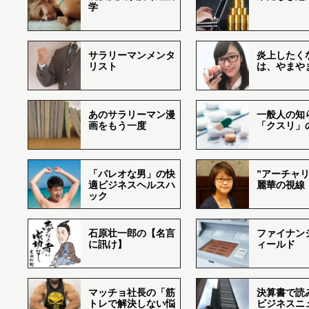
学
サラリーマンメンタ
炎上したく
リスト
は、やまや
あのサラリーマン漫
一般人の知
画をもう一度
「クスリ」
「パレオな男」の快
”アーチャリ
適ビジネスヘルスハ
麗華の視線
ック
石原壮一郎の【名言
ファイナン
に訊け】
ィールド
マッチョ社長の「筋
決算書で読
トレで解決しない悩
ビジネスニ