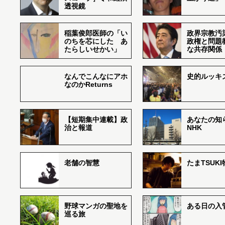
透視鏡
稲葉俊郎医師の「い
政界宗教汚
のちを芯にした あ
政権と問題
たらしいせかい」
な共存関係
なんでこんなにアホ
史的ルッキ
なのかReturns
【短期集中連載】政
あなたの知
治と報道
NHK
老舗の智慧
たまTSUK
野球マンガの聖地を
ある日の入
巡る旅