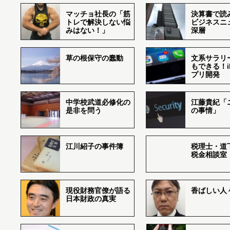
マッチョ社長の「筋
決算書で読
トレで解決しない悩
ビジネスニ
みはない！」
深層
草の根保守の蠢動
文系サラリ
もできる！i
プリ開発
中学校武道必修化の
江藤貴紀「
是非を問う
の事情」
江川紹子の事件簿
税理士・道
税金相談室
現役財務官僚が語る
香ばしい人々r
日本財政の真実