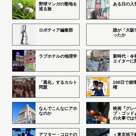
野球マンガの聖地を
ある日の入
巡る旅
ロボティア編集部
誰が「大阪
ったか
ラブホテルの地理学
新時代・令
エイターに
「風化」するカルト
100日で崩
問題
権
なんでこんなにアホ
映画『グレ
なのか
ブ・ゴッド
の火事では
アフター・コロナの
＜東京地下鉄