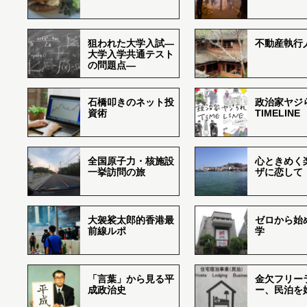
狙われた大学入試―
不動産執行
大学入学共通テスト
の問題点―
石橋叩きのネット投
政治家ヤジ
資術
TIMELINE
全国原子力・核施設
心ときめく
一挙訪問の旅
ザに恋して
大袈裟太郎的香港最
ゼロから始
前線ルポ
学
「言葉」から見る平
金欠フリー
成政治史
ー、民泊を