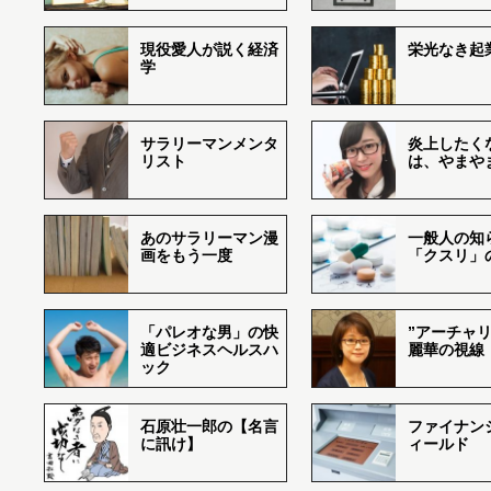
現役愛人が説く経済
栄光なき起
学
サラリーマンメンタ
炎上したく
リスト
は、やまや
あのサラリーマン漫
一般人の知
画をもう一度
「クスリ」
「パレオな男」の快
”アーチャリ
適ビジネスヘルスハ
麗華の視線
ック
石原壮一郎の【名言
ファイナン
に訊け】
ィールド