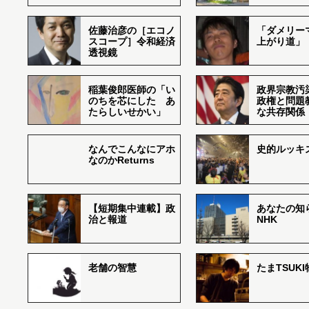
佐藤治彦の［エコノ
「ダメリー
スコープ］令和経済
上がり道」
透視鏡
稲葉俊郎医師の「い
政界宗教汚
のちを芯にした あ
政権と問題
たらしいせかい」
な共存関係
なんでこんなにアホ
史的ルッキ
なのかReturns
【短期集中連載】政
あなたの知
治と報道
NHK
老舗の智慧
たまTSUK