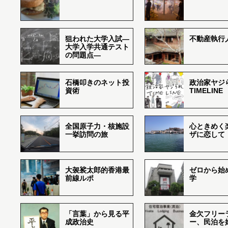
狙われた大学入試―
不動産執行
大学入学共通テスト
の問題点―
石橋叩きのネット投
政治家ヤジ
資術
TIMELINE
全国原子力・核施設
心ときめく
一挙訪問の旅
ザに恋して
大袈裟太郎的香港最
ゼロから始
前線ルポ
学
「言葉」から見る平
金欠フリー
成政治史
ー、民泊を