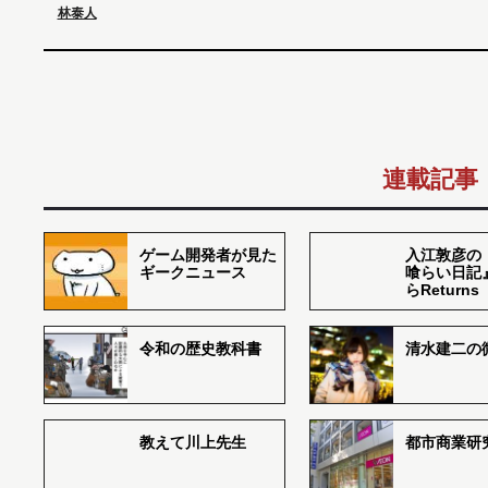
林泰人
連載記事
ゲーム開発者が見た
入江敦彦の
ギークニュース
喰らい日記
らReturns
令和の歴史教科書
清水建二の
教えて川上先生
都市商業研