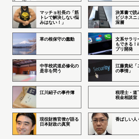
マッチョ社長の「筋
決算書で読
トレで解決しない悩
ビジネスニ
みはない！」
深層
草の根保守の蠢動
文系サラリ
もできる！i
プリ開発
中学校武道必修化の
江藤貴紀「
是非を問う
の事情」
江川紹子の事件簿
税理士・道
税金相談室
現役財務官僚が語る
香ばしい人々r
日本財政の真実