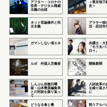
アフター・コロナの
＜東京地下鉄
世界・デジタル権威
史＞
主義の台頭
ネット世論操作と民
アラサー独
主主義
活・恋活市
ガマンしない省エネ
弁護士・大
「モラ夫バ
日々」
ルポ 外国人労働者
闇株新聞
しんぶん赤旗日曜
入試改革の
版・山本豊彦編集長
を繰り返さ
との対談を振り返っ
に
て
どうなる食と農
戦うアルバム