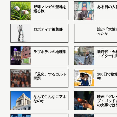
野球マンガの聖地を
ある日の入
巡る旅
ロボティア編集部
誰が「大阪
ったか
ラブホテルの地理学
新時代・令
エイターに
「風化」するカルト
100日で崩
問題
権
なんでこんなにアホ
映画『グレ
なのか
ブ・ゴッド
の火事では