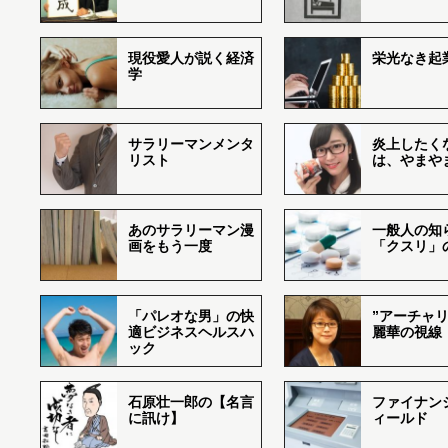
現役愛人が説く経済
栄光なき起
学
サラリーマンメンタ
炎上したく
リスト
は、やまや
あのサラリーマン漫
一般人の知
画をもう一度
「クスリ」
「パレオな男」の快
”アーチャリ
適ビジネスヘルスハ
麗華の視線
ック
石原壮一郎の【名言
ファイナン
に訊け】
ィールド