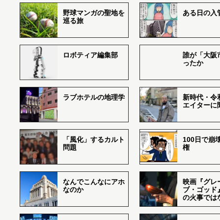
野球マンガの聖地を
ある日の入
巡る旅
ロボティア編集部
誰が「大阪
ったか
ラブホテルの地理学
新時代・令
エイターに
「風化」するカルト
100日で崩
問題
権
なんでこんなにアホ
映画『グレ
なのか
ブ・ゴッド
の火事では