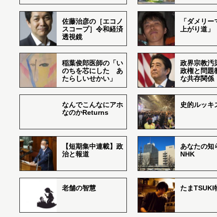
佐藤治彦の［エコノ
「ダメリー
スコープ］令和経済
上がり道」
透視鏡
稲葉俊郎医師の「い
政界宗教汚
のちを芯にした あ
政権と問題
たらしいせかい」
な共存関係
なんでこんなにアホ
史的ルッキ
なのかReturns
【短期集中連載】政
あなたの知
治と報道
NHK
老舗の智慧
たまTSUK