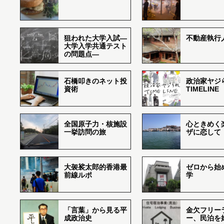
狙われた大学入試―
不動産執行
大学入学共通テスト
の問題点―
石橋叩きのネット投
政治家ヤジ
資術
TIMELINE
全国原子力・核施設
心ときめく
一挙訪問の旅
ザに恋して
大袈裟太郎的香港最
ゼロから始
前線ルポ
学
「言葉」から見る平
金欠フリー
成政治史
ー、民泊を