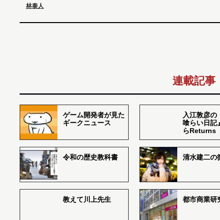
林泰人
連載記事
ゲーム開発者が見た
入江敦彦の
ギークニュース
喰らい日記
らReturns
令和の歴史教科書
清水建二の
教えて川上先生
都市商業研