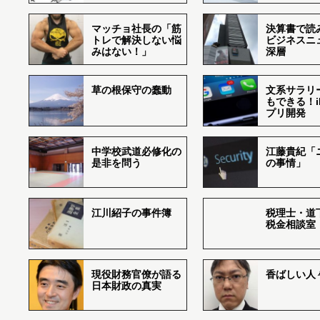
マッチョ社長の「筋
決算書で読
トレで解決しない悩
ビジネスニ
みはない！」
深層
草の根保守の蠢動
文系サラリ
もできる！i
プリ開発
中学校武道必修化の
江藤貴紀「
是非を問う
の事情」
江川紹子の事件簿
税理士・道
税金相談室
現役財務官僚が語る
香ばしい人々r
日本財政の真実