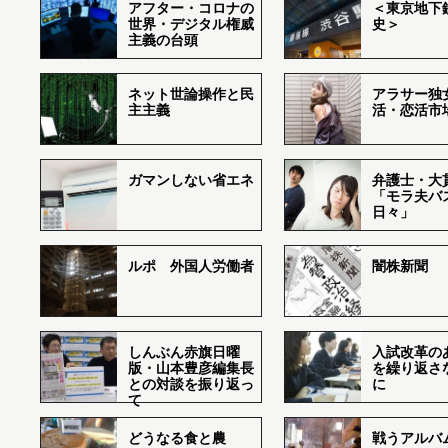
アフター・コロナの
＜東京地下鉄
世界・デジタル権威
史＞
主義の台頭
ネット世論操作と民
アラサー独
主主義
活・恋活市
ガマンしない省エネ
弁護士・大
「モラ夫バ
日々」
ルポ 外国人労働者
闇株新聞
しんぶん赤旗日曜
入試改革の
版・山本豊彦編集長
を繰り返さ
との対談を振り返っ
に
て
どうなる食と農
戦うアルバム