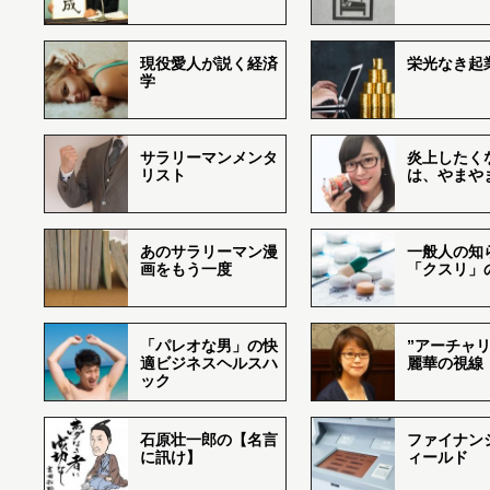
現役愛人が説く経済
栄光なき起
学
サラリーマンメンタ
炎上したく
リスト
は、やまや
あのサラリーマン漫
一般人の知
画をもう一度
「クスリ」
「パレオな男」の快
”アーチャリ
適ビジネスヘルスハ
麗華の視線
ック
石原壮一郎の【名言
ファイナン
に訊け】
ィールド