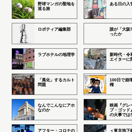
野球マンガの聖地を
ある日の入
巡る旅
ロボティア編集部
誰が「大阪
ったか
ラブホテルの地理学
新時代・令
エイターに
「風化」するカルト
100日で崩
問題
権
なんでこんなにアホ
映画『グレ
なのか
ブ・ゴッド
の火事では
アフター・コロナの
＜東京地下鉄