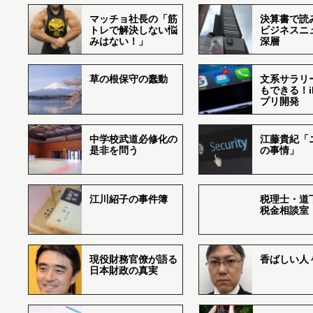
マッチョ社長の「筋
決算書で読
トレで解決しない悩
ビジネスニ
みはない！」
深層
草の根保守の蠢動
文系サラリ
もできる！i
プリ開発
中学校武道必修化の
江藤貴紀「
是非を問う
の事情」
江川紹子の事件簿
税理士・道
税金相談室
現役財務官僚が語る
香ばしい人々r
日本財政の真実