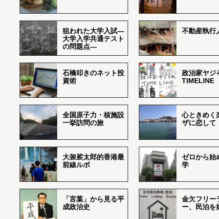
狙われた大学入試―
不動産執行
大学入学共通テスト
の問題点―
石橋叩きのネット投
政治家ヤジ
資術
TIMELINE
全国原子力・核施設
心ときめく
一挙訪問の旅
ザに恋して
大袈裟太郎的香港最
ゼロから始
前線ルポ
学
「言葉」から見る平
金欠フリー
成政治史
ー、民泊を