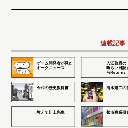
連載記事
ゲーム開発者が見た
入江敦彦の
ギークニュース
喰らい日記
らReturns
令和の歴史教科書
清水建二の
教えて川上先生
都市商業研