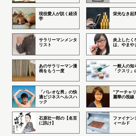
現役愛人が説く経済
栄光なき起
学
サラリーマンメンタ
炎上したく
リスト
は、やまや
あのサラリーマン漫
一般人の知
画をもう一度
「クスリ」
「パレオな男」の快
”アーチャリ
適ビジネスヘルスハ
麗華の視線
ック
石原壮一郎の【名言
ファイナン
に訊け】
ィールド