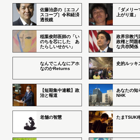
佐藤治彦の［エコノ
「ダメリー
スコープ］令和経済
上がり道」
透視鏡
稲葉俊郎医師の「い
政界宗教汚
のちを芯にした あ
政権と問題
たらしいせかい」
な共存関係
なんでこんなにアホ
史的ルッキ
なのかReturns
【短期集中連載】政
あなたの知
治と報道
NHK
老舗の智慧
たまTSUK