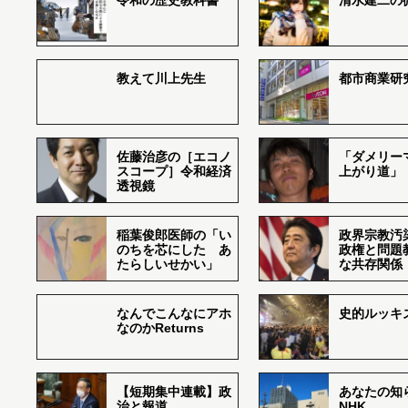
令和の歴史教科書
清水建二の
教えて川上先生
都市商業研
佐藤治彦の［エコノ
「ダメリー
スコープ］令和経済
上がり道」
透視鏡
稲葉俊郎医師の「い
政界宗教汚
のちを芯にした あ
政権と問題
たらしいせかい」
な共存関係
なんでこんなにアホ
史的ルッキ
なのかReturns
【短期集中連載】政
あなたの知
治と報道
NHK