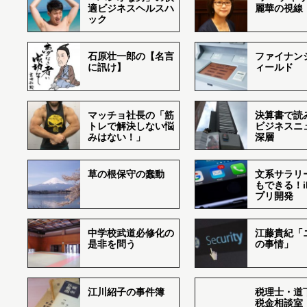
適ビジネスヘルスハ
麗華の視線
ック
石原壮一郎の【名言
ファイナン
に訊け】
ィールド
マッチョ社長の「筋
決算書で読
トレで解決しない悩
ビジネスニ
みはない！」
深層
草の根保守の蠢動
文系サラリ
もできる！i
プリ開発
中学校武道必修化の
江藤貴紀「
是非を問う
の事情」
江川紹子の事件簿
税理士・道
税金相談室