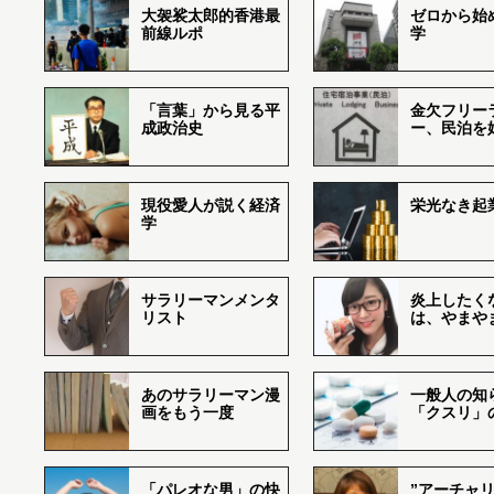
大袈裟太郎的香港最
ゼロから始
前線ルポ
学
「言葉」から見る平
金欠フリー
成政治史
ー、民泊を
現役愛人が説く経済
栄光なき起
学
サラリーマンメンタ
炎上したく
リスト
は、やまや
あのサラリーマン漫
一般人の知
画をもう一度
「クスリ」
「パレオな男」の快
”アーチャリ