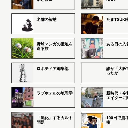
老舗の智慧
たまTSUK
野球マンガの聖地を
ある日の入
巡る旅
ロボティア編集部
誰が「大阪
ったか
ラブホテルの地理学
新時代・令
エイターに
「風化」するカルト
100日で崩
問題
権