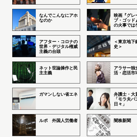
なんでこんなにアホ
映画『グレ
なのか
ブ・ゴッド
の火事では
アフター・コロナの
＜東京地下鉄
世界・デジタル権威
史＞
主義の台頭
ネット世論操作と民
アラサー独
主主義
活・恋活市
ガマンしない省エネ
弁護士・大
「モラ夫バ
日々」
ルポ 外国人労働者
闇株新聞