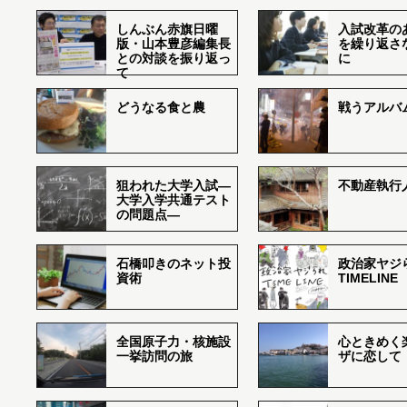
しんぶん赤旗日曜
入試改革の
版・山本豊彦編集長
を繰り返さ
との対談を振り返っ
に
て
どうなる食と農
戦うアルバム
狙われた大学入試―
不動産執行
大学入学共通テスト
の問題点―
石橋叩きのネット投
政治家ヤジ
資術
TIMELINE
全国原子力・核施設
心ときめく
一挙訪問の旅
ザに恋して