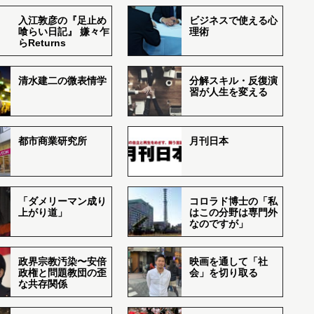
入江敦彦の『足止め
ビジネスで使える心
喰らい日記』 嫌々乍
理術
らReturns
清水建二の微表情学
分解スキル・反復演
習が人生を変える
都市商業研究所
月刊日本
「ダメリーマン成り
コロラド博士の「私
上がり道」
はこの分野は専門外
なのですが」
政界宗教汚染〜安倍
映画を通して「社
政権と問題教団の歪
会」を切り取る
な共存関係