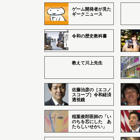
ゲーム開発者が見た
ギークニュース
令和の歴史教科書
教えて川上先生
佐藤治彦の［エコノ
スコープ］令和経済
透視鏡
稲葉俊郎医師の「い
のちを芯にした あ
たらしいせかい」