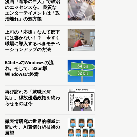
漫画『進撃の巨人』で政治
のエッセンスを。 良質な
エンターテイメントは「政
治離れ」の処方箋
上司の「応援」なんて部下
には響かない！？ 今すぐ
職場に導入するべきモチベ
ーションアップの方法
64bitへのWindowsの流
れ。そして、32bit版
Windowsの終焉
再び訪れる「就職氷河
期」。縁故優遇政権を終わ
らせるのは今
微表情研究の世界的権威に
聞いた、AI表情分析技術の
展望