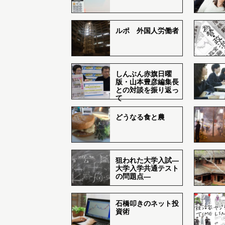
ルポ 外国人労働者
しんぶん赤旗日曜
版・山本豊彦編集長
との対談を振り返っ
て
どうなる食と農
狙われた大学入試―
大学入学共通テスト
の問題点―
石橋叩きのネット投
資術