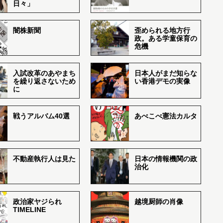
日々」
闇株新聞
歪められる地方行
政。ある学童保育の
危機
入試改革のあやまち
日本人がまだ知らな
を繰り返さないため
い香港デモの実像
に
戦うアルバム40選
あべこべ憲法カルタ
不動産執行人は見た
日本の情報機関の政
治化
政治家ヤジられ
越境厨師の肖像
TIMELINE