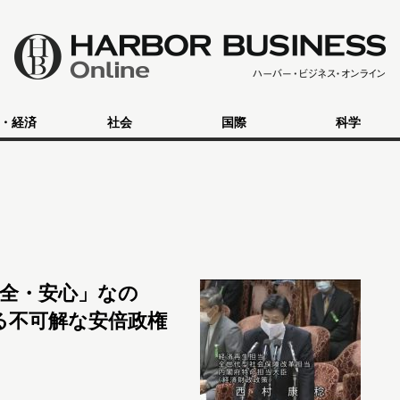
・経済
社会
国際
科学
全・安心」なの
る不可解な安倍政権