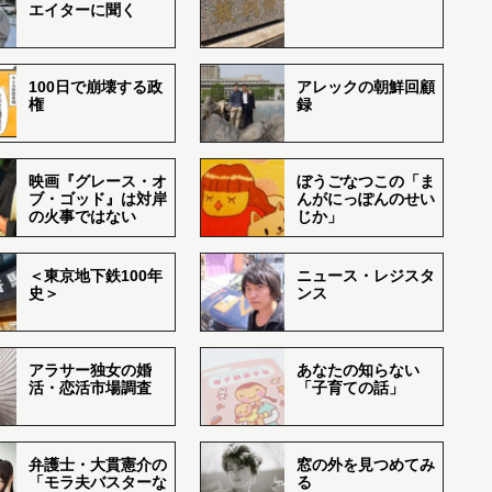
エイターに聞く
100日で崩壊する政
アレックの朝鮮回顧
権
録
映画『グレース・オ
ぼうごなつこの「ま
ブ・ゴッド』は対岸
んがにっぽんのせい
の火事ではない
じか」
＜東京地下鉄100年
ニュース・レジスタ
史＞
ンス
アラサー独女の婚
あなたの知らない
活・恋活市場調査
「子育ての話」
弁護士・大貫憲介の
窓の外を見つめてみ
「モラ夫バスターな
る