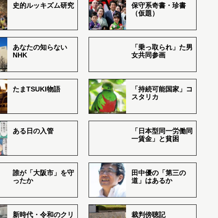
史的ルッキズム研究
保守系奇書・珍書
（仮題）
あなたの知らない
「乗っ取られ」た男
NHK
女共同参画
たまTSUKI物語
「持続可能国家」コ
スタリカ
ある日の入管
「日本型同一労働同
一賃金」と貧困
誰が「大阪市」を守
田中優の「第三の
ったか
道」はあるか
新時代・令和のクリ
裁判傍聴記