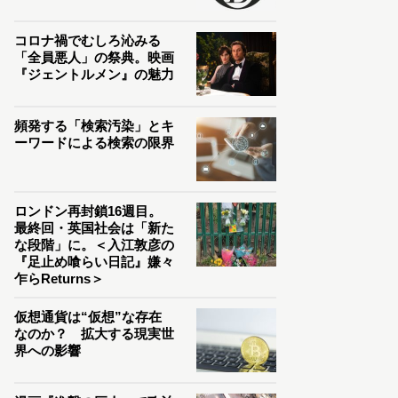
コロナ禍でむしろ沁みる
「全員悪人」の祭典。映画
『ジェントルメン』の魅力
頻発する「検索汚染」とキ
ーワードによる検索の限界
ロンドン再封鎖16週目。
最終回・英国社会は「新た
な段階」に。＜入江敦彦の
『足止め喰らい日記』嫌々
乍らReturns＞
仮想通貨は“仮想”な存在
なのか？ 拡大する現実世
界への影響