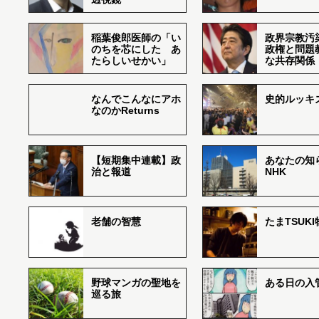
稲葉俊郎医師の「い
政界宗教汚
のちを芯にした あ
政権と問題
たらしいせかい」
な共存関係
なんでこんなにアホ
史的ルッキ
なのかReturns
【短期集中連載】政
あなたの知
治と報道
NHK
老舗の智慧
たまTSUK
野球マンガの聖地を
ある日の入
巡る旅