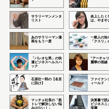
サラリーマンメンタ
炎上したく
リスト
は、やまや
あのサラリーマン漫
一般人の知
画をもう一度
「クスリ」
「パレオな男」の快
”アーチャリ
適ビジネスヘルスハ
麗華の視線
ック
石原壮一郎の【名言
ファイナン
に訊け】
ィールド
マッチョ社長の「筋
決算書で読
トレで解決しない悩
ビジネスニ
みはない！」
深層