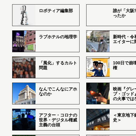
ロボティア編集部
誰が「大阪
ったか
ラブホテルの地理学
新時代・令
エイターに
「風化」するカルト
100日で崩
問題
権
なんでこんなにアホ
映画『グレ
なのか
ブ・ゴッド
の火事では
アフター・コロナの
＜東京地下鉄
世界・デジタル権威
史＞
主義の台頭