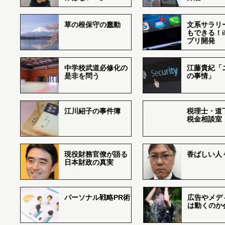
草の根保守の蠢動
文系サラリ
もできる！i
プリ開発
中学校武道必修化の
江藤貴紀「
是非を問う
の事情」
江川紹子の事件簿
税理士・道
税金相談室
現役財務官僚が語る
香ばしい人々r
日本財政の真実
パーソナル戦略PR術
広告やメデ
は動くのか