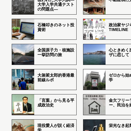
大学入学共通テスト
の問題点―
石橋叩きのネット投
政治家ヤジ
資術
TIMELINE
全国原子力・核施設
心ときめく
一挙訪問の旅
ザに恋して
大袈裟太郎的香港最
ゼロから始
前線ルポ
学
「言葉」から見る平
金欠フリー
成政治史
ー、民泊を
現役愛人が説く経済
栄光なき起
学