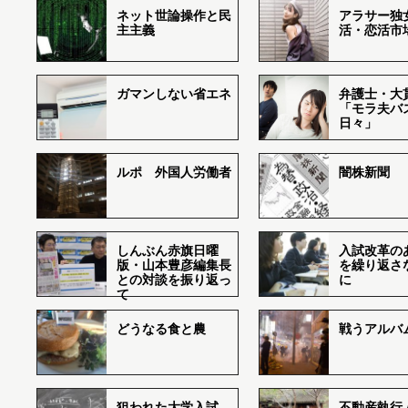
ネット世論操作と民
アラサー独
主主義
活・恋活市
ガマンしない省エネ
弁護士・大
「モラ夫バ
日々」
ルポ 外国人労働者
闇株新聞
しんぶん赤旗日曜
入試改革の
版・山本豊彦編集長
を繰り返さ
との対談を振り返っ
に
て
どうなる食と農
戦うアルバム
狙われた大学入試―
不動産執行