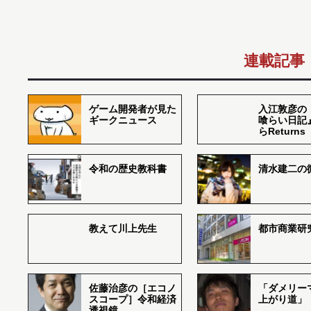
連載記事
ゲーム開発者が見た
入江敦彦の
ギークニュース
喰らい日記
らReturns
令和の歴史教科書
清水建二の
教えて川上先生
都市商業研
佐藤治彦の［エコノ
「ダメリー
スコープ］令和経済
上がり道」
透視鏡