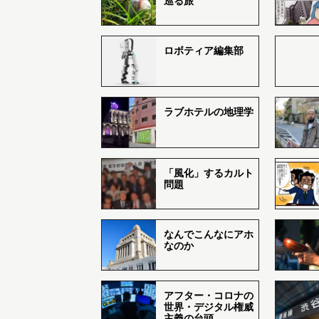
巡る旅
ロボティア編集部
ラブホテルの地理学
「風化」するカルト
問題
なんでこんなにアホ
なのか
アフター・コロナの
世界・デジタル権威
主義の台頭