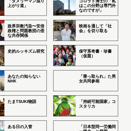
「ダメリーマン成り
コロラド博士の「私
上がり道」
はこの分野は専門外
なのですが」
政界宗教汚染〜安倍
映画を通して「社
政権と問題教団の歪
会」を切り取る
な共存関係
史的ルッキズム研究
保守系奇書・珍書
（仮題）
あなたの知らない
「乗っ取られ」た男
NHK
女共同参画
たまTSUKI物語
「持続可能国家」コ
スタリカ
ある日の入管
「日本型同一労働同