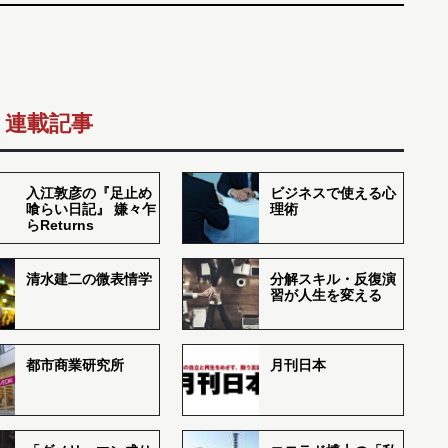
連載記事
入江敦彦の『足止め
ビジネスで使える心
喰らい日記』 嫌々乍
理術
らReturns
清水建二の微表情学
分解スキル・反復演
習が人生を変える
都市商業研究所
月刊日本