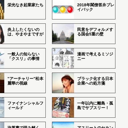
栄光なき起業家たち
2018年閣僚答弁プレ
イバック
炎上したくないの
民意をデフォルメす
は、やまやまですが
る国会5重の壁
一般人の知らない
漫画で考えるミソジ
「クスリ」の事情
ニー
”アーチャリー”松本
ブラック化する日本
麗華の視線
企業への処方箋
ファイナンシャルフ
一年以内に離島・孤
ィールド
島でサブスリー！
決算書で読み解く、
アスリートのセカン