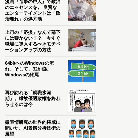
漫画『進撃の巨人』で政治
のエッセンスを。 良質な
エンターテイメントは「政
治離れ」の処方箋
上司の「応援」なんて部下
には響かない！？ 今すぐ
職場に導入するべきモチベ
ーションアップの方法
64bitへのWindowsの流
れ。そして、32bit版
Windowsの終焉
再び訪れる「就職氷河
期」。縁故優遇政権を終わ
らせるのは今
微表情研究の世界的権威に
聞いた、AI表情分析技術の
展望