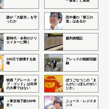
一賃金」と貧困
誰が「大阪市」を守
田中優の「第三の
ったか
道」はあるか
新時代・令和のクリ
裁判傍聴記
エイターに聞く
100日で崩壊する政
アレックの朝鮮回顧
権
録
映画『グレース・オ
ぼうごなつこの「ま
ブ・ゴッド』は対岸
んがにっぽんのせい
の火事ではない
じか」
＜東京地下鉄100年
ニュース・レジスタ
史＞
ンス