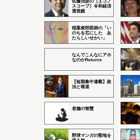
佐藤治彦の［エコノ
スコープ］令和経済
透視鏡
稲葉俊郎医師の「い
のちを芯にした あ
たらしいせかい」
なんでこんなにアホ
なのかReturns
【短期集中連載】政
治と報道
老舗の智慧
野球マンガの聖地を