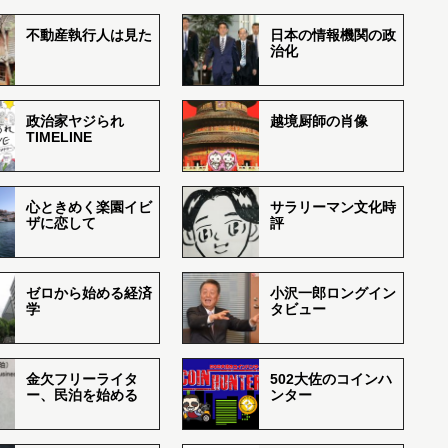
不動産執行人は見た
日本の情報機関の政
治化
政治家ヤジられ
越境厨師の肖像
TIMELINE
心ときめく楽園イビ
サラリーマン文化時
ザに恋して
評
ゼロから始める経済
小沢一郎ロングイン
学
タビュー
金欠フリーライタ
502大佐のコインハ
ー、民泊を始める
ンター