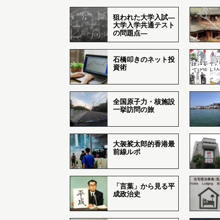
狙われた大学入試―
大学入学共通テスト
の問題点―
石橋叩きのネット投
資術
全国原子力・核施設
一挙訪問の旅
大袈裟太郎的香港最
前線ルポ
「言葉」から見る平
成政治史