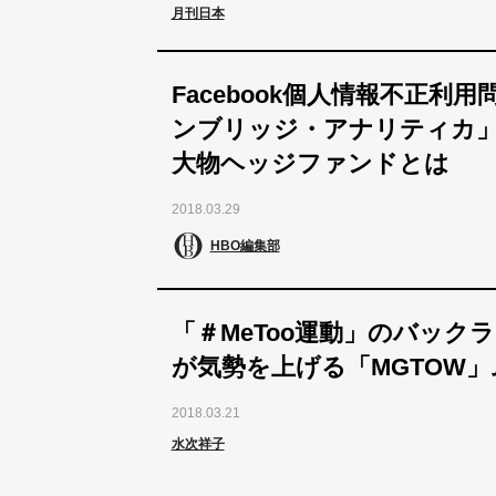
月刊日本
Facebook個人情報不正利
ンブリッジ・アナリティカ
大物ヘッジファンドとは
2018.03.29
HBO編集部
「＃MeToo運動」のバック
が気勢を上げる「MGTOW
2018.03.21
水次祥子