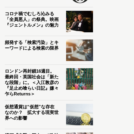
コロナ禍でむしろ沁みる
「全員悪人」の祭典。映画
『ジェントルメン』の魅力
頻発する「検索汚染」とキ
ーワードによる検索の限界
ロンドン再封鎖16週目。
最終回・英国社会は「新た
な段階」に。＜入江敦彦の
『足止め喰らい日記』嫌々
乍らReturns＞
仮想通貨は“仮想”な存在
なのか？ 拡大する現実世
界への影響