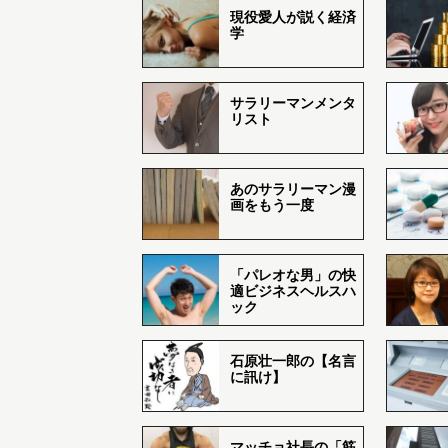
現役愛人が説く経済
学
サラリーマンメンタ
リスト
あのサラリーマン漫
画をもう一度
「パレオな男」の快
適ビジネスヘルスハ
ック
石原壮一郎の【名言
に訊け】
マッチョ社長の「筋