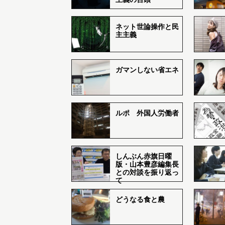
ネット世論操作と民
主主義
ガマンしない省エネ
ルポ 外国人労働者
しんぶん赤旗日曜
版・山本豊彦編集長
との対談を振り返っ
て
どうなる食と農