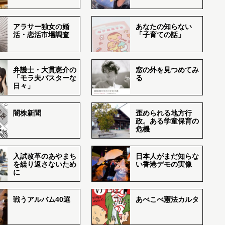
アラサー独女の婚
あなたの知らない
活・恋活市場調査
「子育ての話」
弁護士・大貫憲介の
窓の外を見つめてみ
「モラ夫バスターな
る
日々」
闇株新聞
歪められる地方行
政。ある学童保育の
危機
入試改革のあやまち
日本人がまだ知らな
を繰り返さないため
い香港デモの実像
に
戦うアルバム40選
あべこべ憲法カルタ