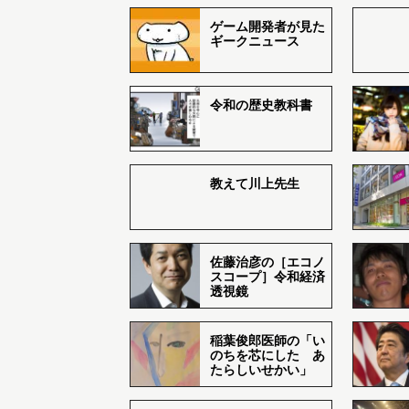
ゲーム開発者が見た
ギークニュース
令和の歴史教科書
教えて川上先生
佐藤治彦の［エコノ
スコープ］令和経済
透視鏡
稲葉俊郎医師の「い
のちを芯にした あ
たらしいせかい」