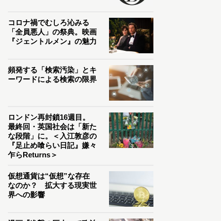
コロナ禍でむしろ沁みる
「全員悪人」の祭典。映画
『ジェントルメン』の魅力
頻発する「検索汚染」とキ
ーワードによる検索の限界
ロンドン再封鎖16週目。
最終回・英国社会は「新た
な段階」に。＜入江敦彦の
『足止め喰らい日記』嫌々
乍らReturns＞
仮想通貨は“仮想”な存在
なのか？ 拡大する現実世
界への影響