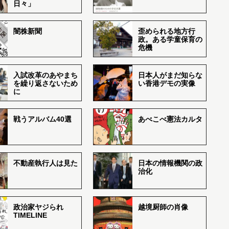
日々」
闇株新聞
歪められる地方行
政。ある学童保育の
危機
入試改革のあやまち
日本人がまだ知らな
を繰り返さないため
い香港デモの実像
に
戦うアルバム40選
あべこべ憲法カルタ
不動産執行人は見た
日本の情報機関の政
治化
政治家ヤジられ
越境厨師の肖像
TIMELINE