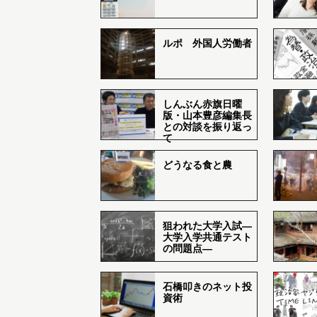
ルポ 外国人労働者
しんぶん赤旗日曜
版・山本豊彦編集長
との対談を振り返っ
て
どうなる食と農
狙われた大学入試―
大学入学共通テスト
の問題点―
石橋叩きのネット投
資術