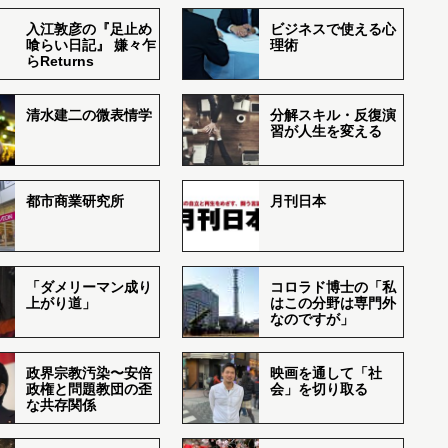
入江敦彦の『足止め
ビジネスで使える心
喰らい日記』 嫌々乍
理術
らReturns
清水建二の微表情学
分解スキル・反復演
習が人生を変える
都市商業研究所
月刊日本
「ダメリーマン成り
コロラド博士の「私
上がり道」
はこの分野は専門外
なのですが」
政界宗教汚染〜安倍
映画を通して「社
政権と問題教団の歪
会」を切り取る
な共存関係