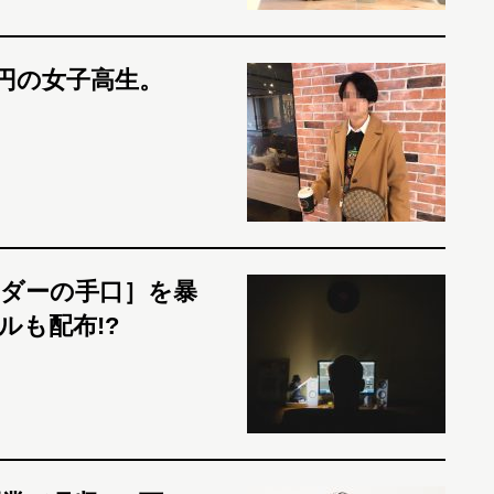
万円の女子高生。
」
ーダーの手口］を暴
ルも配布!?