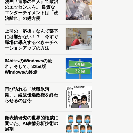
漫画『進撃の巨人』で政治
のエッセンスを。 良質な
エンターテイメントは「政
治離れ」の処方箋
上司の「応援」なんて部下
には響かない！？ 今すぐ
職場に導入するべきモチベ
ーションアップの方法
64bitへのWindowsの流
れ。そして、32bit版
Windowsの終焉
再び訪れる「就職氷河
期」。縁故優遇政権を終わ
らせるのは今
微表情研究の世界的権威に
聞いた、AI表情分析技術の
展望