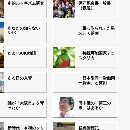
史的ルッキズム研究
保守系奇書・珍書
（仮題）
あなたの知らない
「乗っ取られ」た男
NHK
女共同参画
たまTSUKI物語
「持続可能国家」コ
スタリカ
ある日の入管
「日本型同一労働同
一賃金」と貧困
誰が「大阪市」を守
田中優の「第三の
ったか
道」はあるか
新時代・令和のクリ
裁判傍聴記