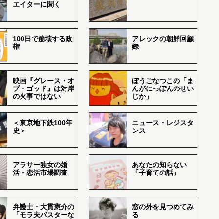
エイターに聞く
100日で崩壊する政
アレックの朝鮮回顧
権
録
映画『グレース・オ
ぼうごなつこの「ま
ブ・ゴッド』は対岸
んがにっぽんのせい
の火事ではない
じか」
＜東京地下鉄100年
ニュース・レジスタ
史＞
ンス
アラサー独女の婚
あなたの知らない
活・恋活市場調査
「子育ての話」
弁護士・大貫憲介の
窓の外を見つめてみ
「モラ夫バスターな
る