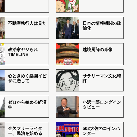
不動産執行人は見た
日本の情報機関の政
治化
政治家ヤジられ
越境厨師の肖像
TIMELINE
心ときめく楽園イビ
サラリーマン文化時
ザに恋して
評
ゼロから始める経済
小沢一郎ロングイン
学
タビュー
金欠フリーライタ
502大佐のコインハ
ー、民泊を始める
ンター