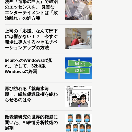
漫画『進撃の巨人』で政治
のエッセンスを。 良質な
エンターテイメントは「政
治離れ」の処方箋
上司の「応援」なんて部下
には響かない！？ 今すぐ
職場に導入するべきモチベ
ーションアップの方法
64bitへのWindowsの流
れ。そして、32bit版
Windowsの終焉
再び訪れる「就職氷河
期」。縁故優遇政権を終わ
らせるのは今
微表情研究の世界的権威に
聞いた、AI表情分析技術の
展望