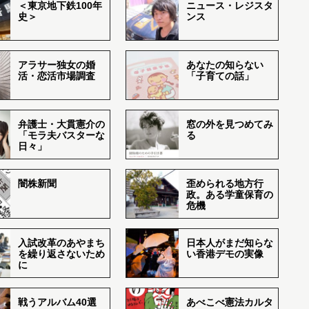
＜東京地下鉄100年
ニュース・レジスタ
史＞
ンス
アラサー独女の婚
あなたの知らない
活・恋活市場調査
「子育ての話」
弁護士・大貫憲介の
窓の外を見つめてみ
「モラ夫バスターな
る
日々」
闇株新聞
歪められる地方行
政。ある学童保育の
危機
入試改革のあやまち
日本人がまだ知らな
を繰り返さないため
い香港デモの実像
に
戦うアルバム40選
あべこべ憲法カルタ