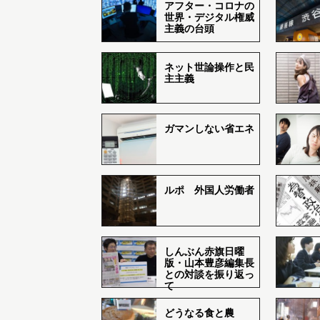
アフター・コロナの
世界・デジタル権威
主義の台頭
ネット世論操作と民
主主義
ガマンしない省エネ
ルポ 外国人労働者
しんぶん赤旗日曜
版・山本豊彦編集長
との対談を振り返っ
て
どうなる食と農