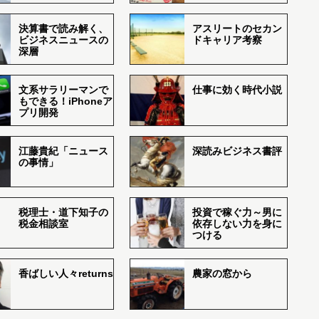
決算書で読み解く、
アスリートのセカン
ビジネスニュースの
ドキャリア考察
深層
文系サラリーマンで
仕事に効く時代小説
もできる！iPhoneア
プリ開発
江藤貴紀「ニュース
深読みビジネス書評
の事情」
税理士・道下知子の
投資で稼ぐ力～男に
税金相談室
依存しない力を身に
つける
香ばしい人々returns
農家の窓から