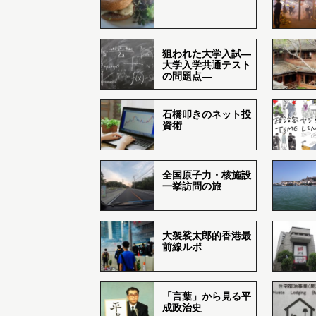
狙われた大学入試―
大学入学共通テスト
の問題点―
石橋叩きのネット投
資術
全国原子力・核施設
一挙訪問の旅
大袈裟太郎的香港最
前線ルポ
「言葉」から見る平
成政治史