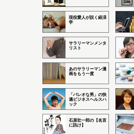
現役愛人が説く経済
学
サラリーマンメンタ
リスト
あのサラリーマン漫
画をもう一度
「パレオな男」の快
適ビジネスヘルスハ
ック
石原壮一郎の【名言
に訊け】