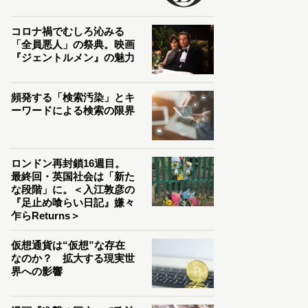
コロナ禍でむしろ沁みる
「全員悪人」の祭典。映画
『ジェントルメン』の魅力
頻発する「検索汚染」とキ
ーワードによる検索の限界
ロンドン再封鎖16週目。
最終回・英国社会は「新た
な段階」に。＜入江敦彦の
『足止め喰らい日記』嫌々
乍らReturns＞
仮想通貨は“仮想”な存在
なのか？ 拡大する現実世
界への影響