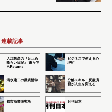
連載記事
入江敦彦の『足止め
ビジネスで使える心
喰らい日記』 嫌々乍
理術
らReturns
清水建二の微表情学
分解スキル・反復演
習が人生を変える
都市商業研究所
月刊日本