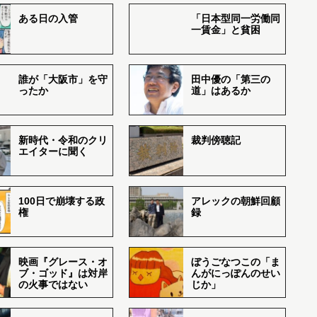
ある日の入管
「日本型同一労働同
一賃金」と貧困
誰が「大阪市」を守
田中優の「第三の
ったか
道」はあるか
新時代・令和のクリ
裁判傍聴記
エイターに聞く
100日で崩壊する政
アレックの朝鮮回顧
権
録
映画『グレース・オ
ぼうごなつこの「ま
ブ・ゴッド』は対岸
んがにっぽんのせい
の火事ではない
じか」