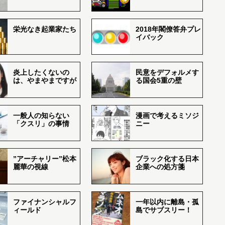
栄光なき起業家たち
2018年閣僚答弁プレ
イバック
炎上したくないの
民意をデフォルメす
は、やまやまですが
る国会5重の壁
一般人の知らない
漫画で考えるミソジ
「クスリ」の事情
ニー
”アーチャリー”松本
ブラック化する日本
麗華の視線
企業への処方箋
ファイナンシャルフ
一年以内に離島・孤
ィールド
島でサブスリー！