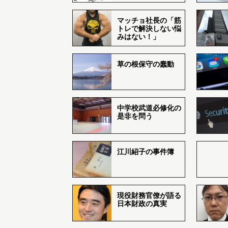
マッチョ社長の「筋
トレで解決しない悩
みはない！」
草の根保守の蠢動
中学校武道必修化の
是非を問う
江川紹子の事件簿
現役財務官僚が語る
日本財政の真実