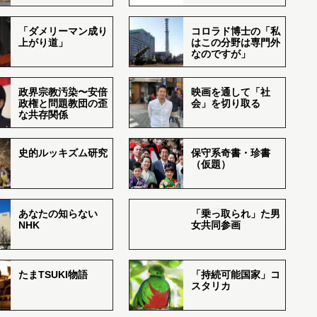
「ダメリーマン成り
コロラド博士の「私
上がり道」
はこの分野は専門外
なのですが」
政界宗教汚染〜安倍
映画を通して「社
政権と問題教団の歪
会」を切り取る
な共存関係
史的ルッキズム研究
保守系奇書・珍書
（仮題）
あなたの知らない
「乗っ取られ」た男
NHK
女共同参画
たまTSUKI物語
「持続可能国家」コ
スタリカ