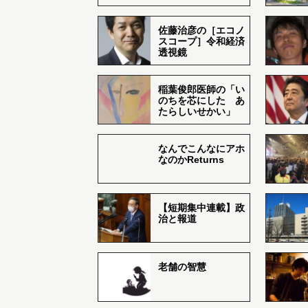
佐藤治彦の［エコノ
スコープ］令和経済
透視鏡
稲葉俊郎医師の「い
のちを芯にした あ
たらしいせかい」
なんでこんなにアホ
なのかReturns
【短期集中連載】政
治と報道
老舗の智慧