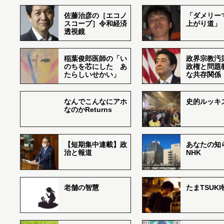
佐藤治彦の［エコノ
「ダメリー
スコープ］令和経済
上がり道」
透視鏡
稲葉俊郎医師の「い
政界宗教汚
のちを芯にした あ
政権と問題
たらしいせかい」
な共存関係
なんでこんなにアホ
史的ルッキ
なのかReturns
【短期集中連載】政
あなたの知
治と報道
NHK
老舗の智慧
たまTSUK