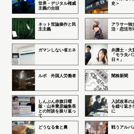
世界・デジタル権威
史＞
主義の台頭
ネット世論操作と民
アラサー独
主主義
活・恋活市
ガマンしない省エネ
弁護士・大
「モラ夫バ
日々」
ルポ 外国人労働者
闇株新聞
しんぶん赤旗日曜
入試改革の
版・山本豊彦編集長
を繰り返さ
との対談を振り返っ
に
て
どうなる食と農
戦うアルバム