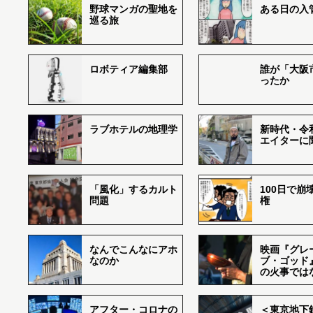
野球マンガの聖地を
ある日の入
巡る旅
ロボティア編集部
誰が「大阪
ったか
ラブホテルの地理学
新時代・令
エイターに
「風化」するカルト
100日で崩
問題
権
なんでこんなにアホ
映画『グレ
なのか
ブ・ゴッド
の火事では
アフター・コロナの
＜東京地下鉄