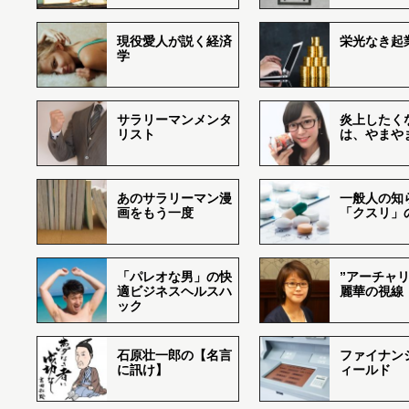
現役愛人が説く経済
栄光なき起
学
サラリーマンメンタ
炎上したく
リスト
は、やまや
あのサラリーマン漫
一般人の知
画をもう一度
「クスリ」
「パレオな男」の快
”アーチャリ
適ビジネスヘルスハ
麗華の視線
ック
石原壮一郎の【名言
ファイナン
に訊け】
ィールド