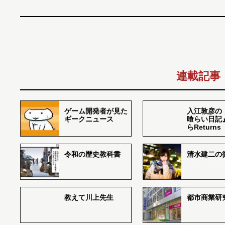
連載記事
ゲーム開発者が見た
入江敦彦の
ギークニュース
喰らい日記
らReturns
令和の歴史教科書
清水建二の
教えて川上先生
都市商業研