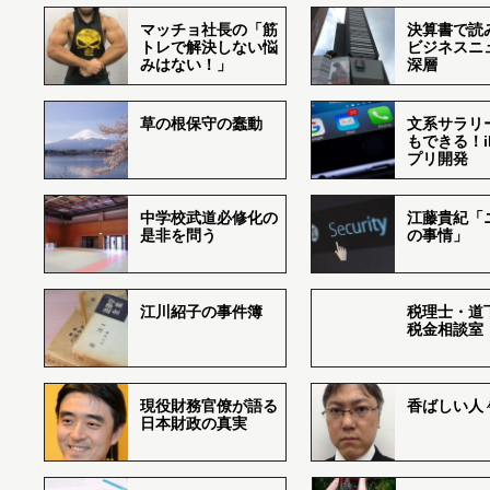
マッチョ社長の「筋
決算書で読
トレで解決しない悩
ビジネスニ
みはない！」
深層
草の根保守の蠢動
文系サラリ
もできる！i
プリ開発
中学校武道必修化の
江藤貴紀「
是非を問う
の事情」
江川紹子の事件簿
税理士・道
税金相談室
現役財務官僚が語る
香ばしい人々r
日本財政の真実