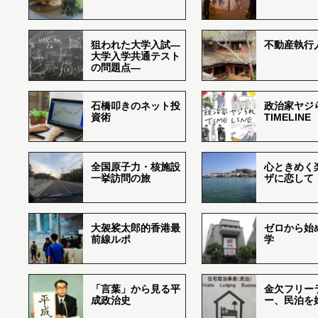
狙われた大学入試―
不動産執行
大学入学共通テスト
の問題点―
石橋叩きのネット投
政治家ヤジ
資術
TIMELINE
全国原子力・核施設
心ときめく
一挙訪問の旅
ザに恋して
大袈裟太郎的香港最
ゼロから始
前線ルポ
学
「言葉」から見る平
金欠フリー
成政治史
ー、民泊を