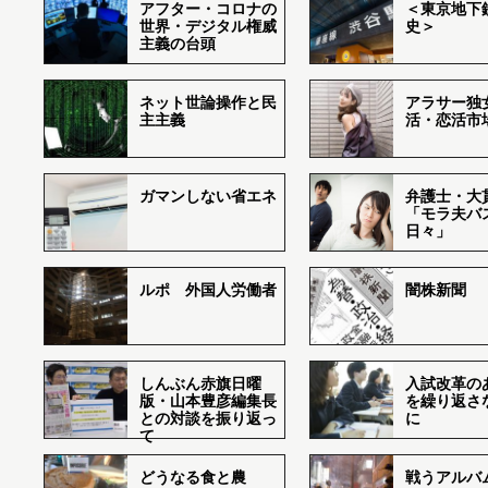
アフター・コロナの
＜東京地下鉄
世界・デジタル権威
史＞
主義の台頭
ネット世論操作と民
アラサー独
主主義
活・恋活市
ガマンしない省エネ
弁護士・大
「モラ夫バ
日々」
ルポ 外国人労働者
闇株新聞
しんぶん赤旗日曜
入試改革の
版・山本豊彦編集長
を繰り返さ
との対談を振り返っ
に
て
どうなる食と農
戦うアルバム