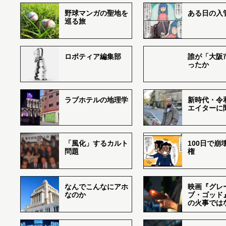
野球マンガの聖地を
ある日の入
巡る旅
ロボティア編集部
誰が「大阪
ったか
ラブホテルの地理学
新時代・令
エイターに
「風化」するカルト
100日で崩
問題
権
なんでこんなにアホ
映画『グレ
なのか
ブ・ゴッド
の火事では