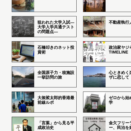
狙われた大学入試―
不動産執行
大学入学共通テスト
の問題点―
石橋叩きのネット投
政治家ヤジ
資術
TIMELINE
全国原子力・核施設
心ときめく
一挙訪問の旅
ザに恋して
大袈裟太郎的香港最
ゼロから始
前線ルポ
学
「言葉」から見る平
金欠フリー
成政治史
ー、民泊を