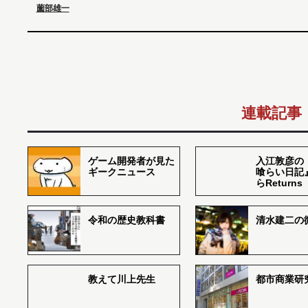
薗部雄一
連載記事
ゲーム開発者が見た
入江敦彦の
ギークニュース
喰らい日記
らReturns
令和の歴史教科書
清水建二の
教えて川上先生
都市商業研