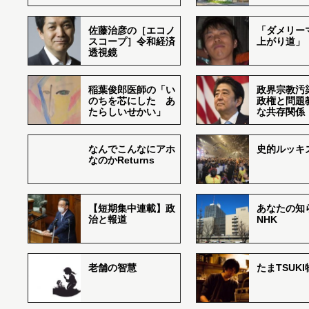
佐藤治彦の［エコノ
「ダメリー
スコープ］令和経済
上がり道」
透視鏡
稲葉俊郎医師の「い
政界宗教汚
のちを芯にした あ
政権と問題
たらしいせかい」
な共存関係
なんでこんなにアホ
史的ルッキ
なのかReturns
【短期集中連載】政
あなたの知
治と報道
NHK
老舗の智慧
たまTSUK