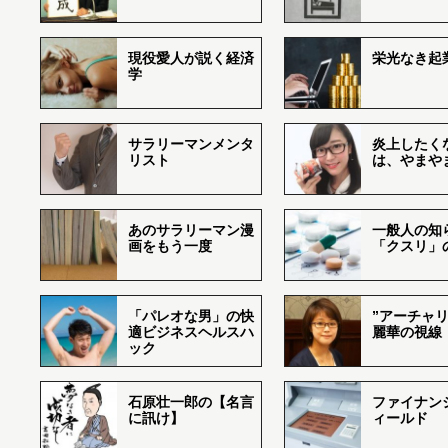
現役愛人が説く経済
栄光なき起
学
サラリーマンメンタ
炎上したく
リスト
は、やまや
あのサラリーマン漫
一般人の知
画をもう一度
「クスリ」
「パレオな男」の快
”アーチャリ
適ビジネスヘルスハ
麗華の視線
ック
石原壮一郎の【名言
ファイナン
に訊け】
ィールド