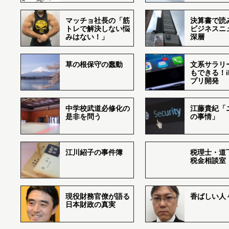
マッチョ社長の「筋
決算書で読
トレで解決しない悩
ビジネスニ
みはない！」
深層
草の根保守の蠢動
文系サラリ
もできる！i
プリ開発
中学校武道必修化の
江藤貴紀「
是非を問う
の事情」
江川紹子の事件簿
税理士・道
税金相談室
現役財務官僚が語る
香ばしい人々r
日本財政の真実