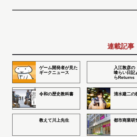
連載記事
ゲーム開発者が見た
入江敦彦の
ギークニュース
喰らい日記
らReturns
令和の歴史教科書
清水建二の
教えて川上先生
都市商業研