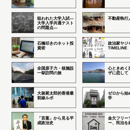
狙われた大学入試―
不動産執行
大学入学共通テスト
の問題点―
石橋叩きのネット投
政治家ヤジ
資術
TIMELINE
全国原子力・核施設
心ときめく
一挙訪問の旅
ザに恋して
大袈裟太郎的香港最
ゼロから始
前線ルポ
学
「言葉」から見る平
金欠フリー
成政治史
ー、民泊を