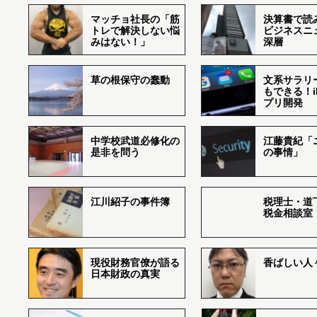
マッチョ社長の「筋
決算書で読
トレで解決しない悩
ビジネスニ
みはない！」
深層
草の根保守の蠢動
文系サラリ
もできる！i
プリ開発
中学校武道必修化の
江藤貴紀「
是非を問う
の事情」
江川紹子の事件簿
税理士・道
税金相談室
現役財務官僚が語る
香ばしい人々r
日本財政の真実