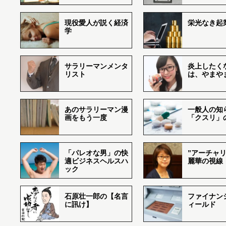
現役愛人が説く経済
栄光なき起
学
サラリーマンメンタ
炎上したく
リスト
は、やまや
あのサラリーマン漫
一般人の知
画をもう一度
「クスリ」
「パレオな男」の快
”アーチャリ
適ビジネスヘルスハ
麗華の視線
ック
石原壮一郎の【名言
ファイナン
に訊け】
ィールド