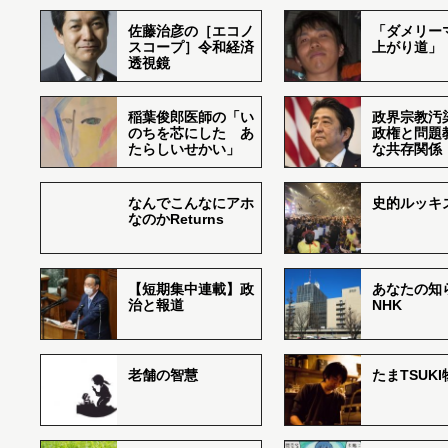
佐藤治彦の［エコノ
「ダメリー
スコープ］令和経済
上がり道」
透視鏡
稲葉俊郎医師の「い
政界宗教汚
のちを芯にした あ
政権と問題
たらしいせかい」
な共存関係
なんでこんなにアホ
史的ルッキ
なのかReturns
【短期集中連載】政
あなたの知
治と報道
NHK
老舗の智慧
たまTSUK