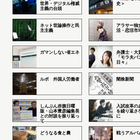
世界・デジタル権威
史＞
主義の台頭
ネット世論操作と民
アラサー独
主主義
活・恋活市
ガマンしない省エネ
弁護士・大
「モラ夫バ
日々」
ルポ 外国人労働者
闇株新聞
しんぶん赤旗日曜
入試改革の
版・山本豊彦編集長
を繰り返さ
との対談を振り返っ
に
て
どうなる食と農
戦うアルバム