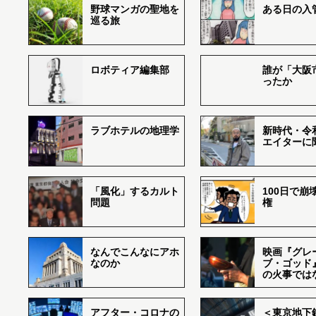
野球マンガの聖地を
ある日の入
巡る旅
ロボティア編集部
誰が「大阪
ったか
ラブホテルの地理学
新時代・令
エイターに
「風化」するカルト
100日で崩
問題
権
なんでこんなにアホ
映画『グレ
なのか
ブ・ゴッド
の火事では
アフター・コロナの
＜東京地下鉄