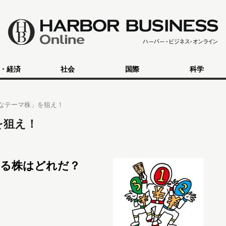
・経済
社会
国際
科学
なテーマ株」を狙え！
を狙え！
する株はどれだ？