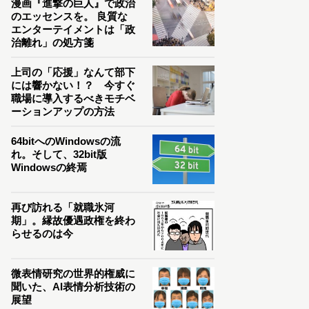
漫画『進撃の巨人』で政治
のエッセンスを。 良質な
エンターテイメントは「政
治離れ」の処方箋
上司の「応援」なんて部下
には響かない！？ 今すぐ
職場に導入するべきモチベ
ーションアップの方法
64bitへのWindowsの流
れ。そして、32bit版
Windowsの終焉
再び訪れる「就職氷河
期」。縁故優遇政権を終わ
らせるのは今
微表情研究の世界的権威に
聞いた、AI表情分析技術の
展望