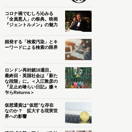
コロナ禍でむしろ沁みる
「全員悪人」の祭典。映画
『ジェントルメン』の魅力
頻発する「検索汚染」とキ
ーワードによる検索の限界
ロンドン再封鎖16週目。
最終回・英国社会は「新た
な段階」に。＜入江敦彦の
『足止め喰らい日記』嫌々
乍らReturns＞
仮想通貨は“仮想”な存在
なのか？ 拡大する現実世
界への影響