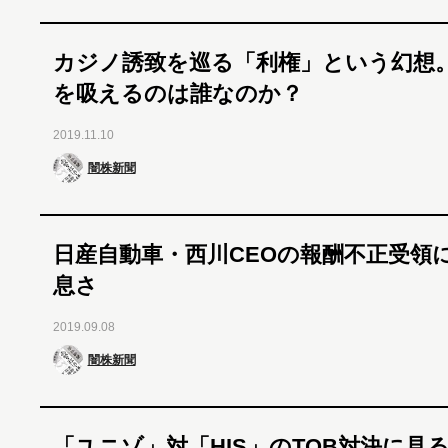
カジノ誘致を巡る「利権」という幻想
を吸えるのは誰なのか？
2019.11.10
闇株新聞
日産自動車・西川CEOの報酬不正受領
息さ
2019.09.08
闇株新聞
「ユニゾ」対「HIS」のTOB対決に見