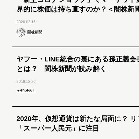
界的に株価は持ち直すのか？＜闇株新
2020.03.16
闇株新聞
ヤフー・LINE統合の裏にある孫正義会
とは？ 闇株新聞が読み解く
2019.12.26
￥enSPA！
2020年、仮想通貨は新たな局面に？ 
「スーパー人民元」に注目