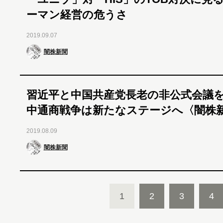
ーマン経営の危うさ
2019.09.07
闇株新聞
習近平と中国共産党長老の非公式会議
中通商戦争は新たなステージへ〈闇株
2019.08.09
闇株新聞
1
2
3
4