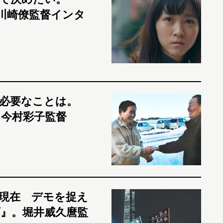
』川崎僚監督インタ
必要なことは。
今村彩子監督
現在 デモを捉え
』。堀井威久麿監