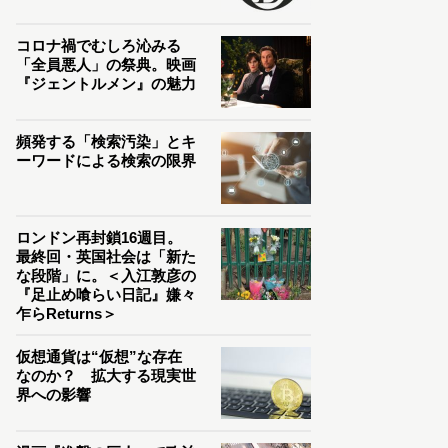
コロナ禍でむしろ沁みる
「全員悪人」の祭典。映画
『ジェントルメン』の魅力
頻発する「検索汚染」とキ
ーワードによる検索の限界
ロンドン再封鎖16週目。
最終回・英国社会は「新た
な段階」に。＜入江敦彦の
『足止め喰らい日記』嫌々
乍らReturns＞
仮想通貨は“仮想”な存在
なのか？ 拡大する現実世
界への影響