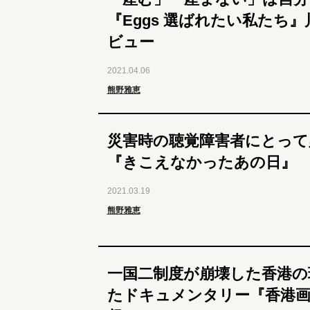
『Eggs 選ばれたい私たち
ビュー
2021.04.06
熊野雅恵
災害時の聴覚障害者にとって
『きこえなかったあの日』 
2021.03.19
熊野雅恵
一国二制度が崩壊した香港の
たドキュメンタリー『香港画