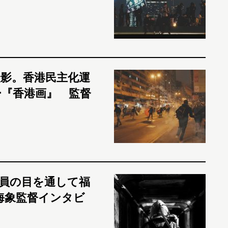
影。香港民主化運
『香港画』 監督
員の目を通して福
海象監督インタビ