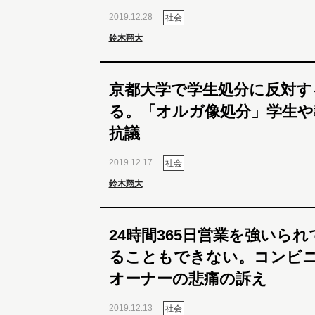
2019.12.28
社会
鈴木翔大
京都大学で学生処分に反対す
る。「オルガ像処分」学生や
抗議
2019.12.17
社会
鈴木翔大
24時間365日営業を強いら
ることもできない。コンビ
オーナーの悲痛の訴え
2019.12.13
社会