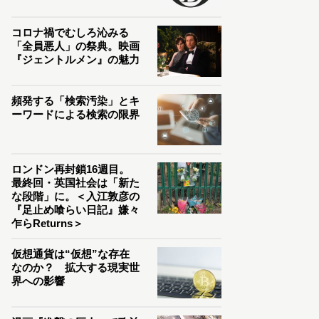
コロナ禍でむしろ沁みる
「全員悪人」の祭典。映画
『ジェントルメン』の魅力
頻発する「検索汚染」とキ
ーワードによる検索の限界
ロンドン再封鎖16週目。
最終回・英国社会は「新た
な段階」に。＜入江敦彦の
『足止め喰らい日記』嫌々
乍らReturns＞
仮想通貨は“仮想”な存在
なのか？ 拡大する現実世
界への影響