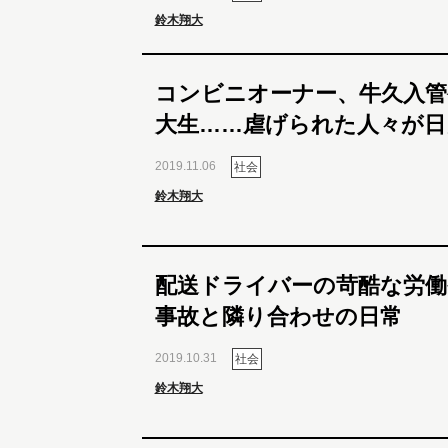
鈴木翔大
コンビニオーナー、牛久入管
大生……虐げられた人々が日
2019.11.06
社会
鈴木翔大
配送ドライバーの苛酷な労働
事故と隣り合わせの日常
2019.10.31
社会
鈴木翔大