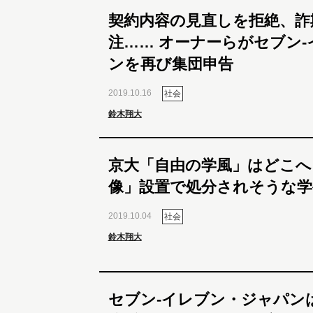
契約内容の見直しを拒絶、詐
注…… オーナーらがセブン
ンを再び集団申告
2019.10.16
社会
鈴木翔大
京大「自由の学風」はどこへ
像」設置で処分されそうな学
2019.10.04
社会
鈴木翔大
セブン-イレブン・ジャパン