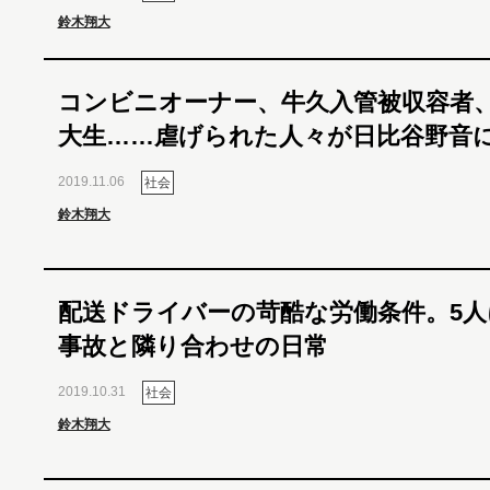
鈴木翔大
コンビニオーナー、牛久入管被収容者
大生……虐げられた人々が日比谷野音
2019.11.06
社会
鈴木翔大
配送ドライバーの苛酷な労働条件。5人
事故と隣り合わせの日常
2019.10.31
社会
鈴木翔大