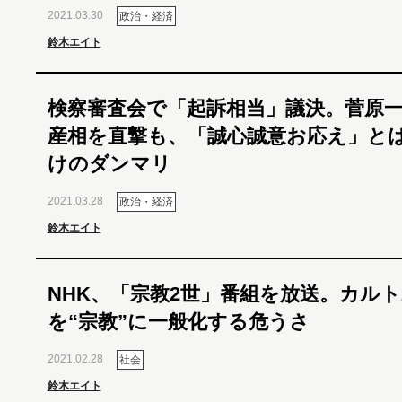
2021.03.30
政治・経済
鈴木エイト
検察審査会で「起訴相当」議決。菅原
産相を直撃も、「誠心誠意お応え」と
けのダンマリ
2021.03.28
政治・経済
鈴木エイト
NHK、「宗教2世」番組を放送。カルト
を“宗教”に一般化する危うさ
2021.02.28
社会
鈴木エイト