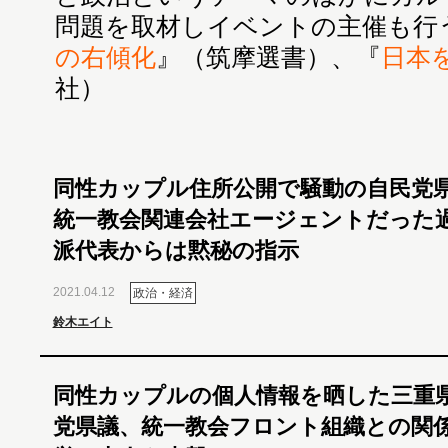
問題を取材しイベントの主催も行
の右傾化
』（筑摩選書）、『
日本
社）
同性カップル住所公開で騒動の自民党
統一教会関連会社エージェントだった
派代表からは黙秘の指示
2021.04.12
政治・経済
鈴木エイト
同性カップルの個人情報を晒した三重
党県議、統一教会フロント組織との関