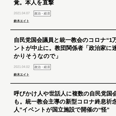
覚。本人を直撃
2021.04.07
政治・経済
鈴木エイト
自民党国会議員と統一教会のコロナ“1
ントが中止に。教団関係者「政治家に
かりそうなので」
2021.04.02
政治・経済
鈴木エイト
呼びかけ人や世話人に複数の自民党国
も。統一教会主導の新型コロナ終息祈念
人”イベントが国立施設で開催の“怪”