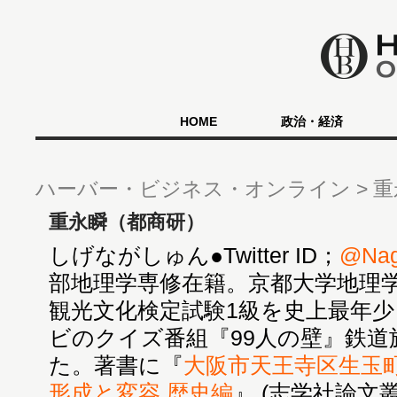
HOME
政治・経済
ハーバー・ビジネス・オンライン
重
重永瞬（都商研）
しげながしゅん●Twitter ID；
@Nag
部地理学専修在籍。京都大学地理
観光文化検定試験1級を史上最年少
ビのクイズ番組『99人の壁』鉄道
た。著書に『
大阪市天王寺区生玉
形成と変容 歴史編
』 (志学社論文