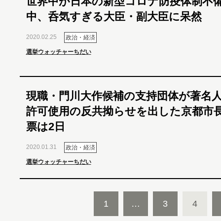
世界中が日本の新型コロナ防疫体制不
中、呑気すぎる大臣・副大臣に呆然
2020.02.25
政治・経済
選挙ウォッチャーちだい
現職・門川大作候補の支持団体が著名
許可使用の反共拗らせを出した京都市
票は2日
2020.01.31
政治・経済
選挙ウォッチャーちだい
1
…
3
4