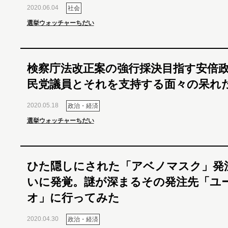
2020.06.04
社会
選挙ウォッチャーちだい
検察庁法改正案の強行採決目指す安倍
民党議員とそれを支持する面々の呆れ
2020.05.18
政治・経済
選挙ウォッチャーちだい
ひた隠しにされた「アベノマスク」発
いに発覚。謎が深まるその発注先「ユ
オ」に行ってみた
2020.04.30
政治・経済