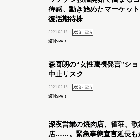
待感。動き始めたマーケット
復活期待株
2021.02.18
政治・経済
週刊SPA！
森喜朗の“女性蔑視発言”シ
中止リスク
2021.02.16
政治・経済
週刊SPA！
深夜営業の焼肉店、雀荘、歌
店……。緊急事態宣言延長も