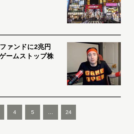
ファンドに2兆円
ゲームストップ株
4
5
…
24