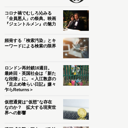
コロナ禍でむしろ沁みる
「全員悪人」の祭典。映画
『ジェントルメン』の魅力
頻発する「検索汚染」とキ
ーワードによる検索の限界
ロンドン再封鎖16週目。
最終回・英国社会は「新た
な段階」に。＜入江敦彦の
『足止め喰らい日記』嫌々
乍らReturns＞
仮想通貨は“仮想”な存在
なのか？ 拡大する現実世
界への影響