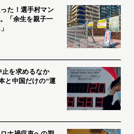
った！選手村マン
。「余生を親子一
…」
中止を求めるなか
本と中国だけの“運
ロナ禍収束への期