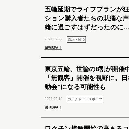
五輪延期でライフプランが狂
ション購入者たちの悲痛な声
緒に過ごすはずだったのに
2021.02.22
政治・経済
週刊SPA！
東京五輪、世論の8割が開催
「無観客」開催を視野に。日
動会”になる可能性も
2021.02.19
カルチャー・スポーツ
週刊SPA！
ワクチン接種開始で高まるコ