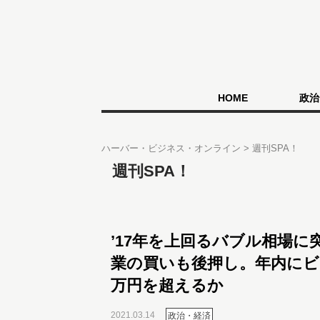
HOME
政治
ハーバー・ビジネス・オンライン
週刊SPA！
週刊SPA！
’17年を上回るバブル相場に
業の買いも後押し。年内にビッ
万円を超えるか
2021.03.14
政治・経済