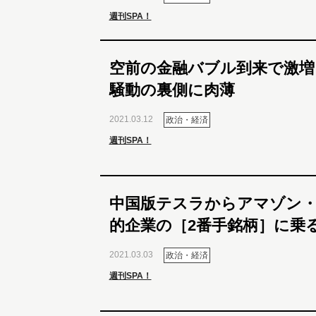
週刊SPA！
空前の金融バブル到来で激増
騒動の裏側に肉薄
2021.03.12
政治・経済
週刊SPA！
中国版テスラからアマゾン
的企業の［2番手銘柄］に乗
2021.03.03
政治・経済
週刊SPA！