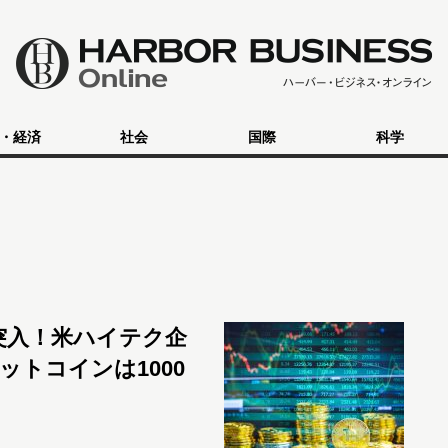
・経済
社会
国際
科学
突入！米ハイテク企
トコインは1000