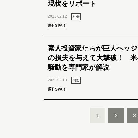
現状をリポート
2021.02.12
社会
週刊SPA！
素人投資家たちが巨大ヘッジ
の損失を与えて大撃破！ 米
騒動を専門家が解説
2021.02.10
国際
週刊SPA！
1
2
3