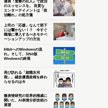
漫画『進撃の巨人』で政治
のエッセンスを。 良質な
エンターテイメントは「政
治離れ」の処方箋
上司の「応援」なんて部下
には響かない！？ 今すぐ
職場に導入するべきモチベ
ーションアップの方法
64bitへのWindowsの流
れ。そして、32bit版
Windowsの終焉
再び訪れる「就職氷河
期」。縁故優遇政権を終わ
らせるのは今
微表情研究の世界的権威に
聞いた、AI表情分析技術の
展望