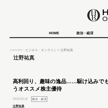
HOME
政治・経済
ハーバー・ビジネス・オンライン
辻野祐真
辻野祐真
高利回り、趣味の逸品……駆け込みで
うオススメ株主優待
2019.03.16
政治・経済
辻野祐真