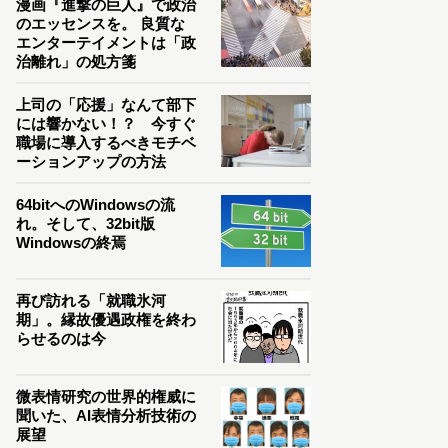
漫画『進撃の巨人』で政治
のエッセンスを。 良質な
エンターテイメントは「政
治離れ」の処方箋
上司の「応援」なんて部下
には響かない！？ 今すぐ
職場に導入するべきモチベ
ーションアップの方法
64bitへのWindowsの流
れ。そして、32bit版
Windowsの終焉
再び訪れる「就職氷河
期」。縁故優遇政権を終わ
らせるのは今
微表情研究の世界的権威に
聞いた、AI表情分析技術の
展望