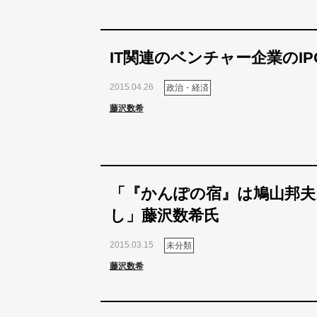
IT関連のベンチャー企業のI
2015.04.26
政治・経済
藤沢数希
「『かんぽの宿』は鳩山邦夫
し」藤沢数希氏
2015.03.15
未分類
藤沢数希