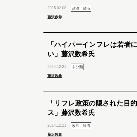
2015.02.08
政治・経済
藤沢数希
「ハイパーインフレは若者
い」藤沢数希氏
2014.12.21
未分類
藤沢数希
「リフレ政策の隠された目
ス」藤沢数希氏
2014.12.21
政治・経済
藤沢数希