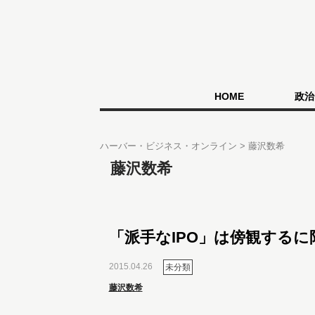
HOME
政治
ハーバー・ビジネス・オンライン
藤沢数希
藤沢数希
「派手なIPO」は傍観するに
2015.04.26
未分類
藤沢数希