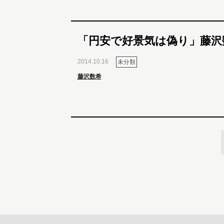
「円安で好景気は偽り」藤沢
2014.10.16
未分類
藤沢数希