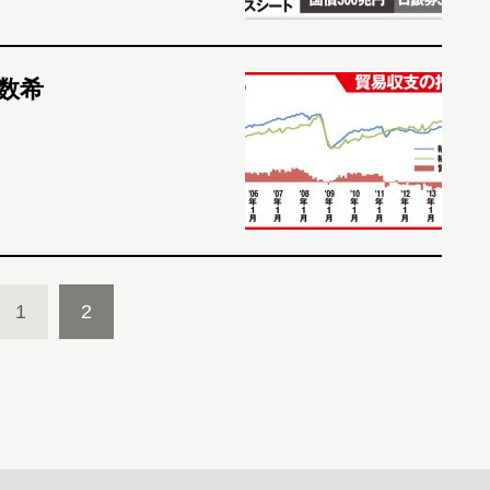
数希
1
2