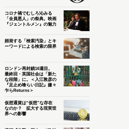
コロナ禍でむしろ沁みる
「全員悪人」の祭典。映画
『ジェントルメン』の魅力
頻発する「検索汚染」とキ
ーワードによる検索の限界
ロンドン再封鎖16週目。
最終回・英国社会は「新た
な段階」に。＜入江敦彦の
『足止め喰らい日記』嫌々
乍らReturns＞
仮想通貨は“仮想”な存在
なのか？ 拡大する現実世
界への影響