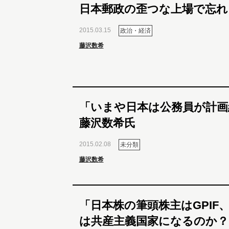
日本郵政の歪つな上場で忘れ
2015.03.15
政治・経済
藤沢数希
「いまや日本は公務員が計画
藤沢数希氏
2015.02.08
未分類
藤沢数希
「日本株の筆頭株主はGPIF
は共産主義国家になるのか？