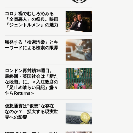
コロナ禍でむしろ沁みる
「全員悪人」の祭典。映画
『ジェントルメン』の魅力
頻発する「検索汚染」とキ
ーワードによる検索の限界
ロンドン再封鎖16週目。
最終回・英国社会は「新た
な段階」に。＜入江敦彦の
『足止め喰らい日記』嫌々
乍らReturns＞
仮想通貨は“仮想”な存在
なのか？ 拡大する現実世
界への影響