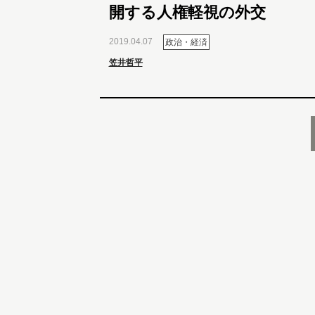
開する人権軽視の外交
2019.04.07
政治・経済
笠井哲平