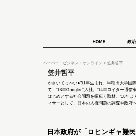
HOME
政治
ハーバー・ビジネス・オンライン
笠井哲平
笠井哲平
かさいてっぺい●’91年生まれ。早稲田大学
て、’13年Googleに入社。’14年ロイタ
はじめとする社会問題を幅広く取材。’18年
ィサーとして、日本の人権問題の調査や政府
日本政府が「ロヒンギャ難民