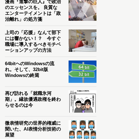
漫画『進撃の巨人』で政治
のエッセンスを。 良質な
エンターテイメントは「政
治離れ」の処方箋
上司の「応援」なんて部下
には響かない！？ 今すぐ
職場に導入するべきモチベ
ーションアップの方法
64bitへのWindowsの流
れ。そして、32bit版
Windowsの終焉
再び訪れる「就職氷河
期」。縁故優遇政権を終わ
らせるのは今
微表情研究の世界的権威に
聞いた、AI表情分析技術の
展望