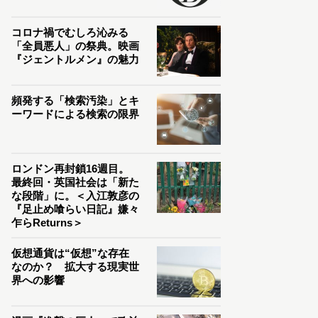
コロナ禍でむしろ沁みる
「全員悪人」の祭典。映画
『ジェントルメン』の魅力
頻発する「検索汚染」とキ
ーワードによる検索の限界
ロンドン再封鎖16週目。
最終回・英国社会は「新た
な段階」に。＜入江敦彦の
『足止め喰らい日記』嫌々
乍らReturns＞
仮想通貨は“仮想”な存在
なのか？ 拡大する現実世
界への影響