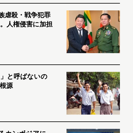
族虐殺・戦争犯罪
。人権侵害に加担
ャ」と呼ばないの
根源