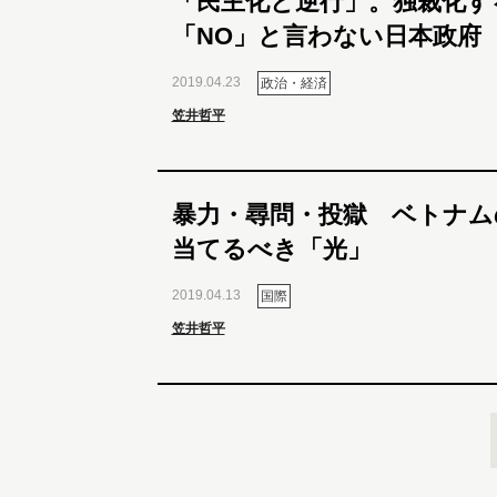
「民主化と逆行」。独裁化す
「NO」と言わない日本政府
2019.04.23
政治・経済
笠井哲平
暴力・尋問・投獄 ベトナム
当てるべき「光」
2019.04.13
国際
笠井哲平