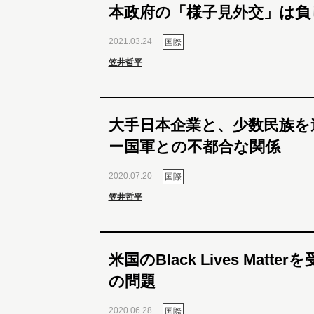
本政府の「様子見外交」は負
2021.03.24
国際
笠井哲平
大手日本企業と、少数民族を
ー国軍との不都合な関係
2020.07.20
国際
笠井哲平
米国のBlack Lives Matt
の問題
2020.06.28
国際