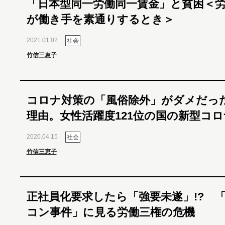
「日本型同一労働同一賃金」と貧困＜
が働き手を素通りするとき＞
2021.01.02
社会
竹信三恵子
コロナ対策の「風俗除外」がダメだっ
理由。女性活躍度121位の国の新型コ
2020.04.15
社会
竹信三恵子
正社員化要求したら「強要未遂」!? 
コン事件」に見る労働三権の危機