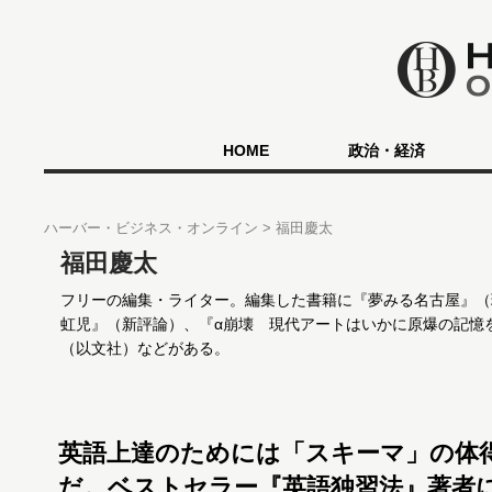
HOME
政治・経済
ハーバー・ビジネス・オンライン
福田慶太
福田慶太
フリーの編集・ライター。編集した書籍に『夢みる名古屋』（
虹児』（新評論）、『α崩壊 現代アートはいかに原爆の記憶
（以文社）などがある。
英語上達のためには「スキーマ」の体
だ。ベストセラー『英語独習法』著者