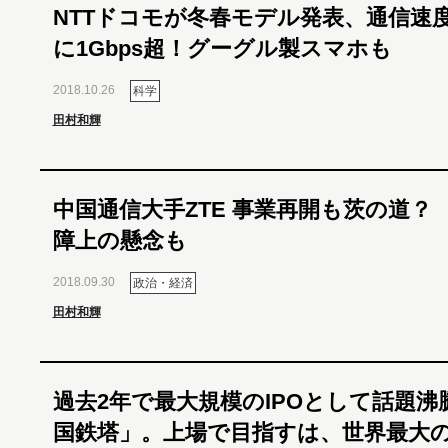
NTTドコモが冬春モデル発表、通信速
に1Gbps超！グーグル製スマホも
2018.10.26
科学
田村和輝
中国通信大手ZTE 事業再開も茨の道？
障上の懸念も
2018.09.30
政治・経済
田村和輝
過去2年で最大規模のIPOとして話題沸
国鉄塔」。上場で目指すは、世界最大の