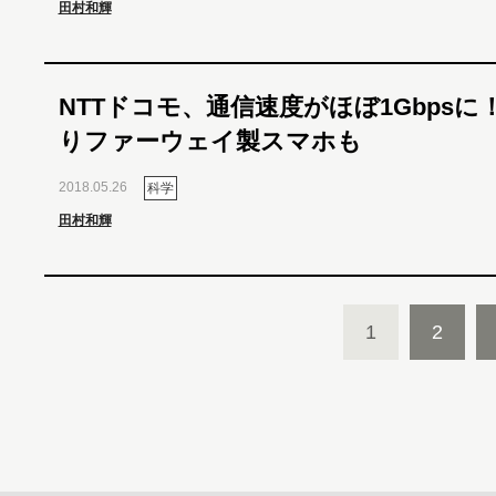
田村和輝
NTTドコモ、通信速度がほぼ1Gbpsに！
りファーウェイ製スマホも
2018.05.26
科学
田村和輝
1
2