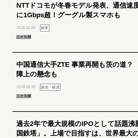
NTTドコモが冬春モデル発表、通信速
に1Gbps超！グーグル製スマホも
2018.10.26
科学
田村和輝
中国通信大手ZTE 事業再開も茨の道？
障上の懸念も
2018.09.30
政治・経済
田村和輝
過去2年で最大規模のIPOとして話題沸
国鉄塔」。上場で目指すは、世界最大の