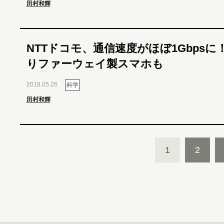
田村和輝
NTTドコモ、通信速度がほぼ1Gbpsに！
りファーウェイ製スマホも
2018.05.26
科学
田村和輝
1
2