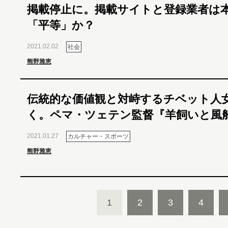
掲載停止に。掲載サイトと登録業者は
「平等」か？
2021.02.02
社会
熊野雅恵
伝統的な価値観と対峙するチベット人
く。ペマ・ツェテン監督『羊飼いと風
2021.01.27
カルチャー・スポーツ
熊野雅恵
1
2
3
4