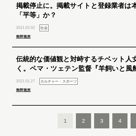
掲載停止に。掲載サイトと登録業者は
「平等」か？
2021.02.02
社会
熊野雅恵
伝統的な価値観と対峙するチベット人
く。ペマ・ツェテン監督『羊飼いと風
2021.01.27
カルチャー・スポーツ
熊野雅恵
1
2
3
4