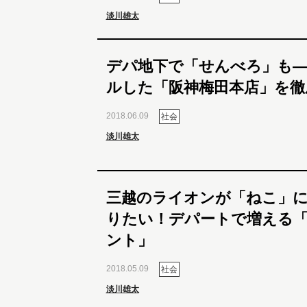
淡川雄太
デパ地下で「せんべろ」も―
ルした「阪神梅田本店」を徹
2018.06.09
社会
淡川雄太
三越のライオンが「ねこ」に
りたい！デパートで増える
ント」
2018.05.09
社会
淡川雄太