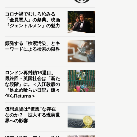
コロナ禍でむしろ沁みる
「全員悪人」の祭典。映画
『ジェントルメン』の魅力
頻発する「検索汚染」とキ
ーワードによる検索の限界
ロンドン再封鎖16週目。
最終回・英国社会は「新た
な段階」に。＜入江敦彦の
『足止め喰らい日記』嫌々
乍らReturns＞
仮想通貨は“仮想”な存在
なのか？ 拡大する現実世
界への影響