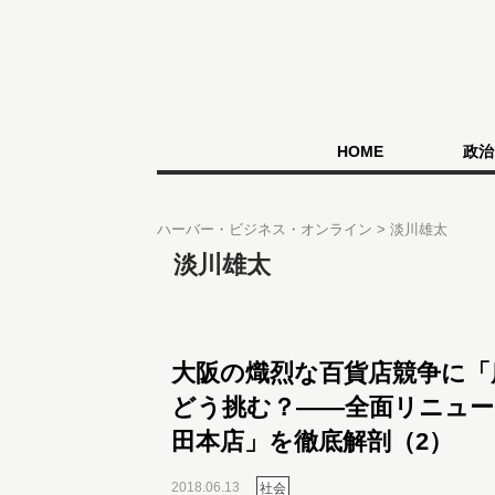
HOME
政治
ハーバー・ビジネス・オンライン
淡川雄太
淡川雄太
大阪の熾烈な百貨店競争に「
どう挑む？――全面リニュー
田本店」を徹底解剖（2）
2018.06.13
社会