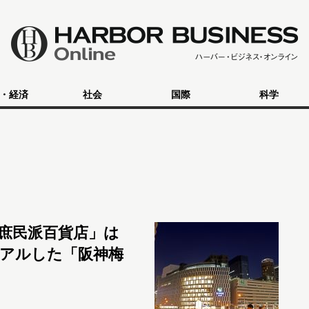
・経済
社会
国際
科学
庶民派百貨店」は
アルした「阪神梅