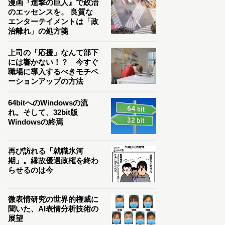
漫画『進撃の巨人』で政治
のエッセンスを。 良質な
エンターテイメントは「政
治離れ」の処方箋
上司の「応援」なんて部下
には響かない！？ 今すぐ
職場に導入するべきモチベ
ーションアップの方法
64bitへのWindowsの流
れ。そして、32bit版
Windowsの終焉
再び訪れる「就職氷河
期」。縁故優遇政権を終わ
らせるのは今
微表情研究の世界的権威に
聞いた、AI表情分析技術の
展望