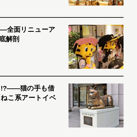
―全面リニューア
底解剖
!?――猫の手も借
「ねこ系アートイベ