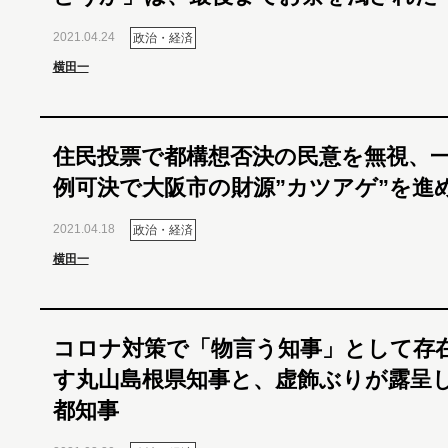
2021.04.24
政治・経済
横田一
住民投票で都構想否決の民意を無視、
例可決で大阪市の財源”カツアゲ”を進
2021.04.18
政治・経済
横田一
コロナ対策で「物言う知事」として存
す丸山島根県知事と、虚飾ぶりが露呈
都知事