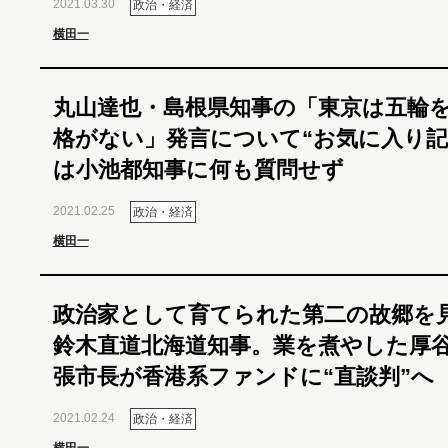
2021.03.30
政治・経済
横田一
丸山達也・島根県知事の「東京は五輪
格がない」発言について“お気に入り記
は小池都知事に何も質問せず
2021.02.25
政治・経済
横田一
政治家として育てられた第二の故郷を
鈴木直道北海道知事。業を煮やした厚
張市長が香港系ファンドに“直談判”へ
2021.02.24
政治・経済