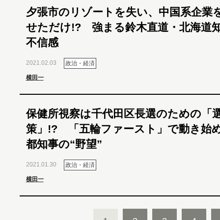
夕張市のリゾートを失い、中国系企業
せただけ!? 強まる鈴木直道・北海道
不信感
2021.02.03
政治・経済
横田一
保健所視察は千代田区長選のための「
策」!? 「五輪ファースト」で動き始
都知事の“野望”
2021.01.30
政治・経済
横田一