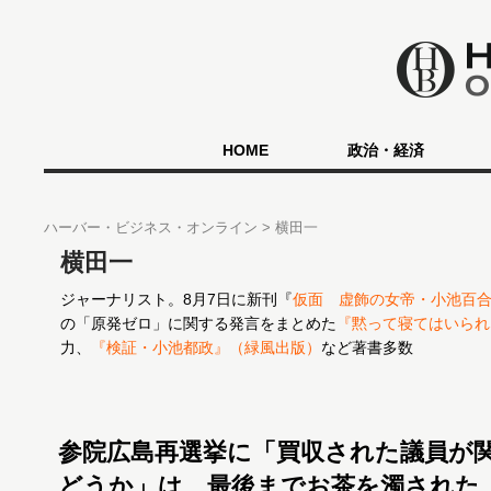
HOME
政治・経済
ハーバー・ビジネス・オンライン
横田一
横田一
ジャーナリスト。8月7日に新刊『
仮面 虚飾の女帝・小池百
の「原発ゼロ」に関する発言をまとめた
『黙って寝てはいられ
力、
『検証・小池都政』（緑風出版）
など著書多数
参院広島再選挙に「買収された議員が
どうか」は、最後までお茶を濁された