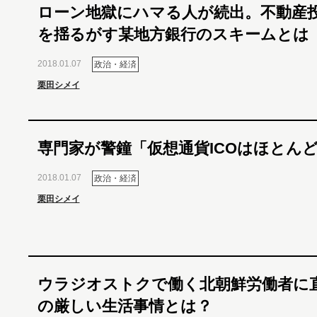
ローン地獄にハマる人が続出。不動産
を揺るがす某地方銀行のスキームとは
2018.01.07
政治・経済
栗田シメイ
専門家が警鐘「仮想通貨ICOはほとん
2018.01.07
政治・経済
栗田シメイ
ウラジオストクで働く北朝鮮労働者に
の厳しい生活事情とは？