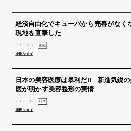
経済自由化でキューバから売春がな
現地を直撃した
2019.04.27
国際
栗田シメイ
日本の美容医療は暴利だ!! 新進気鋭
医が明かす美容整形の実情
2018.08.19
科学
栗田シメイ