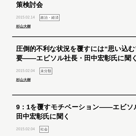
策検討会
2015.02.14
政治・経済
杉山大樹
圧倒的不利な状況を覆すには“思い込む
要――エビソル社長・田中宏彰氏に聞
2015.02.04
未分類
杉山大樹
9：1を覆すモチベーション――エビソ
田中宏彰氏に聞く
2015.02.04
社会