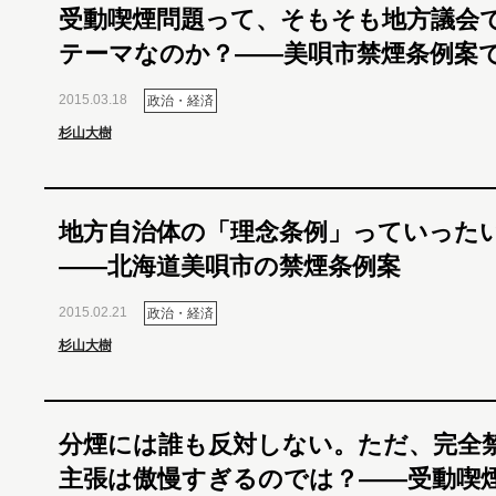
受動喫煙問題って、そもそも地方議会
テーマなのか？――美唄市禁煙条例案
2015.03.18
政治・経済
杉山大樹
地方自治体の「理念条例」っていった
――北海道美唄市の禁煙条例案
2015.02.21
政治・経済
杉山大樹
分煙には誰も反対しない。ただ、完全
主張は傲慢すぎるのでは？――受動喫