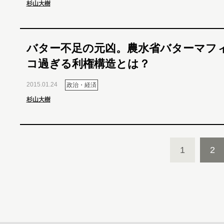
杉山大樹
バター不足の元凶。農水省バターマフ
コ過ぎる利権構造とは？
2015.01.24
政治・経済
杉山大樹
1
2