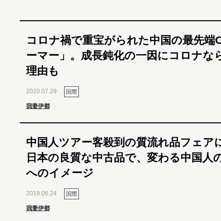
コロナ禍で重宝がられた中国の最先端O
ーマー」。成長鈍化の一因にコロナな
理由も
2020.07.29
国際
我妻伊都
中国人ツアー客殺到の質流れ品フェア
日本の良質な中古品で、変わる中国人
へのイメージ
2019.06.24
国際
我妻伊都