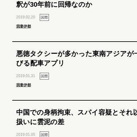
釈が30年前に回帰なのか
2019.02.20
国際
我妻伊都
悪徳タクシーが多かった東南アジアが
びる配車アプリ
2019.01.31
国際
我妻伊都
中国での身柄拘束、スパイ容疑とそれ
扱いに雲泥の差
2019.01.05
国際