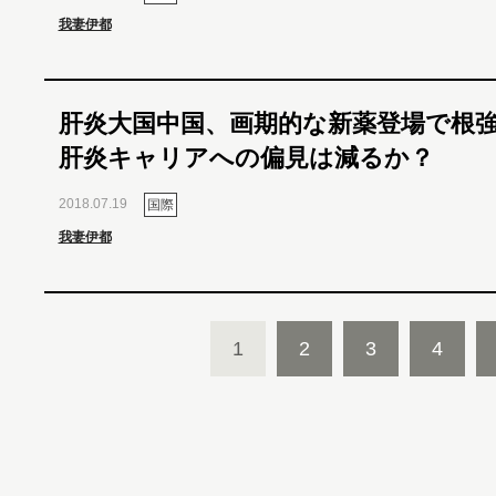
我妻伊都
肝炎大国中国、画期的な新薬登場で根
肝炎キャリアへの偏見は減るか？
2018.07.19
国際
我妻伊都
1
2
3
4