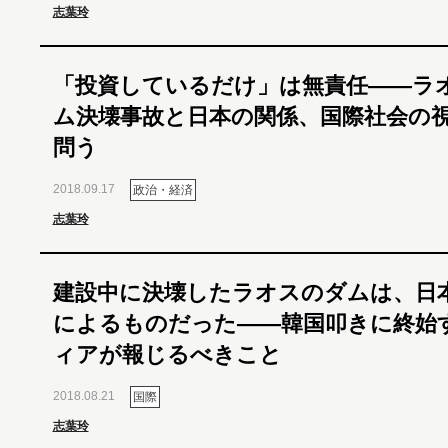
志葉玲
「投資しているだけ」は無責任――ラ
ム決壊事故と日本の関係、国際社会の
問う
2018.09.17
政治・経済
志葉玲
建設中に決壊したラオスのダムは、日
によるものだった――韓国叩きに終始
ィアが報じるべきこと
2018.08.21
国際
志葉玲