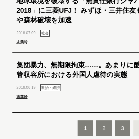
地球環境を破壊する「無責任銀行ジャ
2018」に三菱UFJ！ みずほ・三井住
や森林破壊を加速
2018.07.09
社会
志葉玲
集団暴力、無期限拘束……。あまりに
管収容所における外国人虐待の実態
2018.06.19
政治・経済
志葉玲
1
2
3