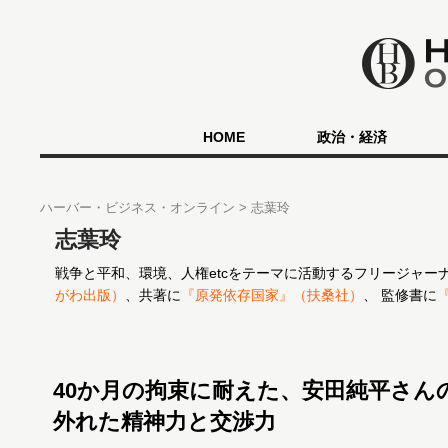
HOME
政治・経済
ハーバー・ビジネス・オンライン
志葉玲
志葉玲
戦争と平和、環境、人権etcをテーマに活動するフリージャー
がわ出版）
、共著に
『原発依存国家』（扶桑社）
、 監修書に
40か月の拘束に耐えた、安田純平さん
外れた精神力と交渉力