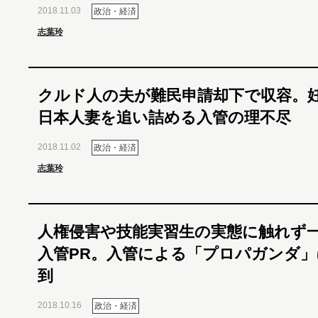
2018.11.03
政治・経済
志葉玲
クルド人の夫が難民申請却下で収容。
日本人妻を追い詰める入管の理不尽
2018.11.02
政治・経済
志葉玲
人権侵害や技能実習生の実態に触れず
入管PR。入管による「プロパガンダ」
到
2018.10.16
政治・経済