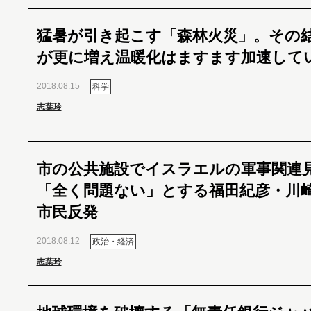
猛暑が引き起こす「森林火災」。その結
が更に増え温暖化はますます加速して
2018.08.15
科学
志葉玲
市の公共施設でイスラエルの軍事関連
「全く問題ない」とする福田紀彦・川
市民反発
2018.08.12
政治・経済
志葉玲