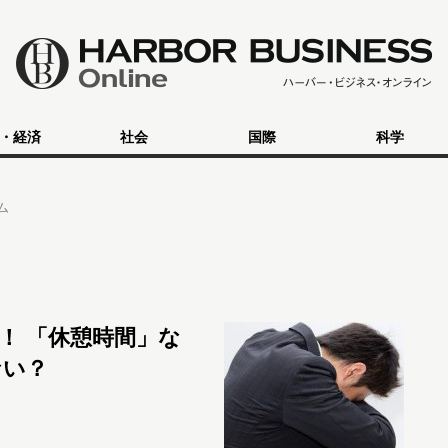
・経済
社会
国際
科学
ム
！ 「休憩時間」な
ない？