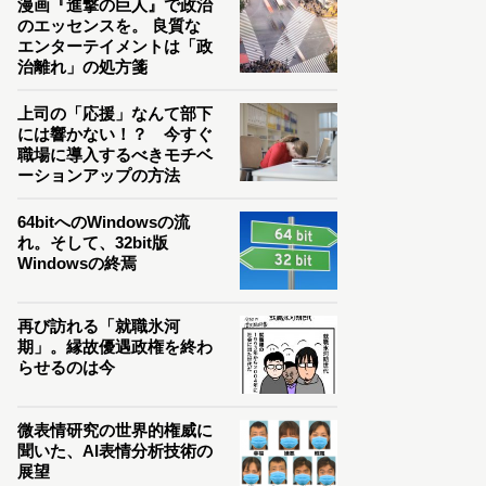
漫画『進撃の巨人』で政治
のエッセンスを。 良質な
エンターテイメントは「政
治離れ」の処方箋
上司の「応援」なんて部下
には響かない！？ 今すぐ
職場に導入するべきモチベ
ーションアップの方法
64bitへのWindowsの流
れ。そして、32bit版
Windowsの終焉
再び訪れる「就職氷河
期」。縁故優遇政権を終わ
らせるのは今
微表情研究の世界的権威に
聞いた、AI表情分析技術の
展望