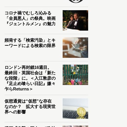
コロナ禍でむしろ沁みる
「全員悪人」の祭典。映画
『ジェントルメン』の魅力
頻発する「検索汚染」とキ
ーワードによる検索の限界
ロンドン再封鎖16週目。
最終回・英国社会は「新た
な段階」に。＜入江敦彦の
『足止め喰らい日記』嫌々
乍らReturns＞
仮想通貨は“仮想”な存在
なのか？ 拡大する現実世
界への影響