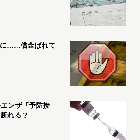
に……借金ばれて
ルエンザ「予防接
ら断れる？