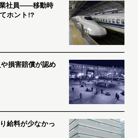
業社員――移動時
てホント!?
災や損害賠償が認め
り給料が少なかっ