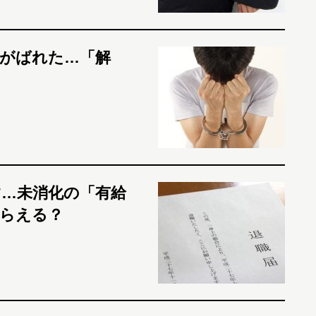
がばれた…「解
…未消化の「有給
らえる？