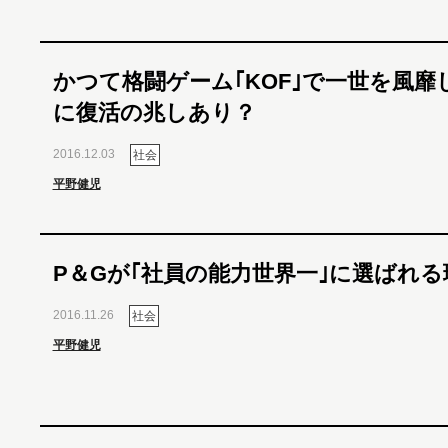
かつて格闘ゲーム｢KOF｣で一世を風靡
に復活の兆しあり？
2016.12.03
社会
平野健児
P＆Gが｢社員の能力世界一｣に選ばれる
2016.11.26
社会
平野健児