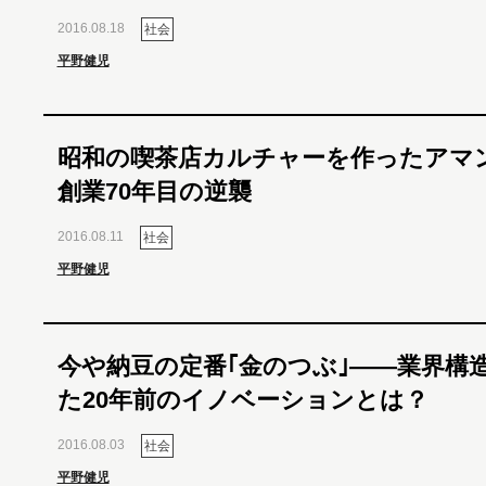
2016.08.18
社会
平野健児
昭和の喫茶店カルチャーを作ったアマ
創業70年目の逆襲
2016.08.11
社会
平野健児
今や納豆の定番｢金のつぶ｣――業界構
た20年前のイノベーションとは？
2016.08.03
社会
平野健児