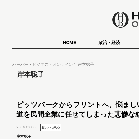
HOME
政治・経済
ハーバー・ビジネス・オンライン
岸本聡子
岸本聡子
ピッツバークからフリントへ。悩まし
道を民間企業に任せてしまった悲惨な
2019.03.06
政治・経済
岸本聡子